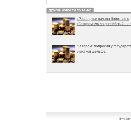
Другие новости по теме:
«Роснефть» начала бороться с
«Газпромом» за российский ше
"Газпром" попросил у государст
участков шельфа
Бухгалт