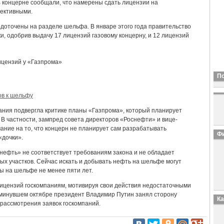
 В концерне сообщали, что намерены сдать лицензии на
пективными.
доточены на разделе шельфа. В январе этого года правительство
, одобрив выдачу 17 лицензий газовому концерну, и 12 лицензий
П
ов к шельфу
пания подвергла критике планы «Газпрома», который планирует
В частности, зампред совета директоров «Роснефти» и вице-
ние на то, что концерн не планирует сам разрабатывать
Фи
«дочки».
 нефть» не соответствует требованиям закона и не обладает
 участков. Сейчас искать и добывать нефть на шельфе могут
ы на шельфе не менее пяти лет.
лицензий госкомпаниям, мотивируя свои действия недостаточными
 минувшем октябре президент Владимир Путин занял сторону
К
 рассмотрения заявок госкомпаний.