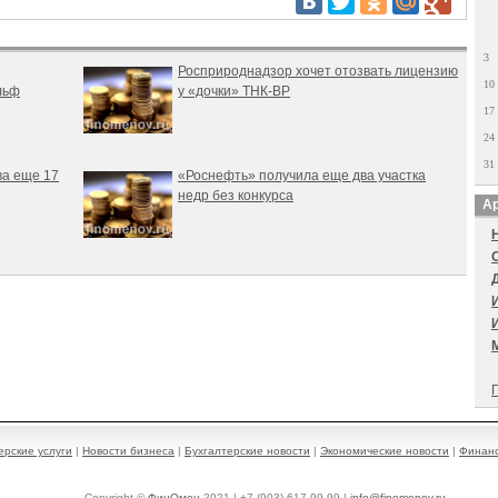
3
Росприроднадзор хочет отозвать лицензию
10
льф
у «дочки» ТНК-ВР
17
24
31
ва еще 17
«Роснефть» получила еще два участка
недр без конкурса
Ар
П
ерские услуги
|
Новости бизнеса
|
Бухгалтерские новости
|
Экономические новости
|
Финанс
Copyright ©
ФинОмен
2021 | +7 (903) 617-99-99 |
info@finomenov.ru