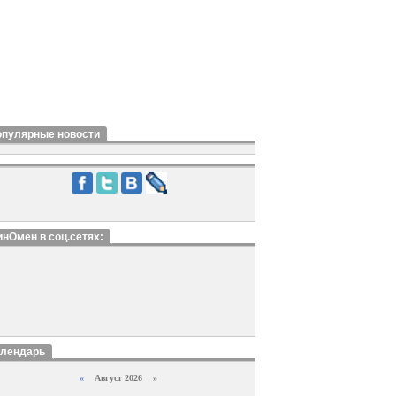
опулярные новости
нОмен в соц.сетях:
алендарь
«
Август 2026 »