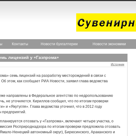
ты
Контакты
Новости бухгалтерии
Новости экономики
емь лицензий у «Газпрома»
Источник
ома» семь лицензий на разработку месторождений в связи с
 Об этом, как сообщает РИА Новости, заявил глава ведомства
уже направлены в Федеральное агентство по недропользованию
чь, не уточняется. Кириллов сообщил, что по итогам проверки
 и «Якутугля». Глава ведомства уточнил, что в 2012 году
ч предприятий.
планируется отозвать у «Газпрома», включают четыре участка, о
комиссия Росприроднадзора по итогам проверки предложила отозвать
(Ямало-Ненецкий автономный округ), Бирюсинского, Араканского и