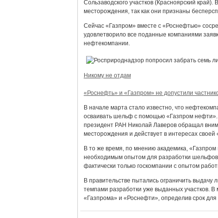
Сользаводского участков (Красноярский край).
месторождения, так как они признаны бесперс
Сейчас «Газпром» вместе с «Роснефтью» сосре
удовлетворило все поданные компаниями заявки
нефтекомпании.
Никому не отдам
«Роснефть» и «Газпром» не допустили частник
В начале марта стало известно, что нефтеком
осваивать шельф с помощью «Газпром нефти». 
президент РАН Николай Лаверов обращал внима
месторождения и действует в интересах своей 
В то же время, по мнению академика, «Газпром
необходимым опытом для разработки шельфовых
фактически только госкомпании с опытом работ
В правительстве пытались ограничить выдачу 
темпами разработки уже выданных участков. В
«Газпрома» и «Роснефти», определив срок для