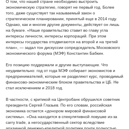
О том, что нашей стране необходимо выстроить
экономическую стратегию, говорят не первый год. Более
того, даже существует так называемый закон о
стратегическом планировании, принятый еще в 2014 году.
Однако, как и многие другие документы, действует он лишь
на бумаге. «Наше правительство ставит во главу угла
интересы личности, интересы корпораций. При этом
интересы государства отодвигаются на второй и на третий
план», — задал тон дискуссии сопредседатель Московского
экономического форума (МЭФ) Константин Бабкин.
Его позицию поддержали и другие выступающие. Что
неудивительно: год от года МЭФ собирает экономистов и
предпринимателей, которые не разделяют курс, проводимый
финансово-экономическим блоком правительства и ЦБ. Не
стал исключением и 2018 год.
В частности, с критикой на Центробанк обрушился советник
президента Сергей Глазьев. По его словам, российская
экономика остается «донором мировой финансовой
системы». «Она находится в спекулятивной ловушке из-за
carry trade, а негосударственный сектор вследствие
архаичной денежно-кредитной политики почти полностью