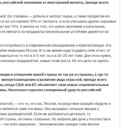
ь российской экономики от иностранной валюты, прежде всего
ой. Ее стержень — добыча и экспорт сырья, а также продуктов его
и газ составляют 55% от экспорта, а если учитывать другие сырьевые
ет все 75%. А многое из того, что нужно экономике и населению,
 доля импорта на продовольственном рынке устойчиво держится на
сти потребность в современном оборудовании и комплектующих. И в
бля невыгодно России. В то же время надо отдавать себе отчет: от
иться не то что в 3–5 лет, но и в 20–25 лет тоже. Для этого нужно,
логичные предприятия, новые точки роста. Но это дело не одного
нкции в отношении нашей страны не так уж и страшны, а где-то
т импортозамещению и развитию ряда отраслей, прежде всего
раз, когда США или ЕС объявляют свои новые ограничительные
квы. Насколько серьезен санкционный удар по российской
ластей, — это то, что нас, Россию, посредством санкций обидели и
ми являются сами эти меры. Они вызывают сильные эмоции у
оких руководителей. Если же разбираться детально, то
 страны, не очень страшные. Ну забрали две дачи у посольства в
— так себе наказание... Экономические санкции тоже вполне