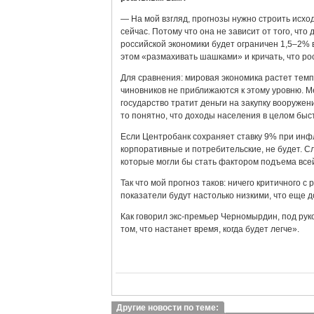
— На мой взгляд, прогнозы нужно строить исход
сейчас. Потому что она не зависит от того, что
российской экономики будет ограничен 1,5–2% в
этом «размахивать шашками» и кричать, что ро
Для сравнения: мировая экономика растет темп
чиновников не приближаются к этому уровню. Ме
государство тратит деньги на закупку вооруже
то понятно, что доходы населения в целом быст
Если Центробанк сохраняет ставку 9% при инфл
корпоративные и потребительские, не будет. С
которые могли бы стать фактором подъема всей
Так что мой прогноз таков: ничего критичного с
показатели будут настолько низкими, что еще д
Как говорил экс-премьер Черномырдин, под рук
том, что настанет время, когда будет легче».
Другие новости по теме: