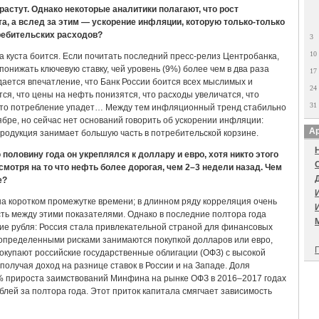
астут. Однако некоторые аналитики полагают, что рост
та, а вслед за этим — ускорение инфляции, которую только-только
требительских расходов?
3
10
а куста боится. Если почитать последний пресс-релиз Центробанка,
онижать ключевую ставку, чей уровень (9%) более чем в два раза
17
ается впечатление, что Банк России боится всех мыслимых и
24
ся, что цены на нефть понизятся, что расходы увеличатся, что
31
 что потребление упадет… Между тем инфляционный тренд стабильно
тябре, но сейчас нет оснований говорить об ускорении инфляции:
Ар
родукция занимает большую часть в потребительской корзине.
половину года он укреплялся к доллару и евро, хотя никто этого
есмотря на то что нефть более дорогая, чем 2–3 недели назад. Чем
е?
на коротком промежутке времени; в длинном ряду корреляция очень
ть между этими показателями. Однако в последние полтора года
ие рубля: Россия стала привлекательной страной для финансовых
с определенными рисками занимаются покупкой долларов или евро,
П
покупают российские государственные облигации (ОФЗ) с высокой
получая доход на разнице ставок в России и на Западе. Доля
% прироста заимствований Минфина на рынке ОФЗ в 2016–2017 годах
блей за полтора года. Этот приток капитала смягчает зависимость