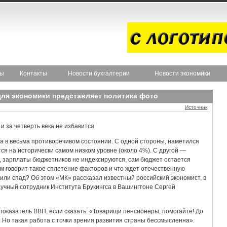
ты
Контакты
Новости бухгалтерии
Новости экономики
для экономики представляет политика фото
Источник
и за четверть века не избавится
да в весьма противоречивом состоянии. С одной стороны, наметился
ся на исторически самом низком уровне (около 4%). С другой —
 зарплаты бюджетников не индексируются, сам бюджет остается
ем говорит такое сплетение факторов и что ждет отечественную
ли спад? Об этом «МК» рассказал известный российский экономист, в
чный сотрудник Института Брукингса в Вашингтоне Сергей
оказатель ВВП, если сказать: «Товарищи пенсионеры, помогайте! До
 Но такая работа с точки зрения развития страны бессмысленна».