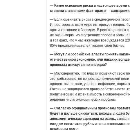
— Какие основные риски в настоящее время с
степени с внешними факторами — санкциями,
— Если оценивать риски в среднесрочной персп
Инвесторов во всем мире интересует вопрос, б
противостоянии с Западом. В риск же резкого 
не очень верю. Из внутренних проблем больше
и тот факт, что у нас ежегодно возбуждается 2
85% предпринимателей теряют свой бизнес.
— Могут ли российские власти принять какие
отечественной экономике, или никаких волше
процессы движутся по инерции?
— Маловероятно, что власти поменяют свою по
это, собственно, не вопрос экономической пол
процентные ставки, уровень инфляции, нормати
России не защищаются права собственности, ко
политические. И их значимость в современной 
решения чисто экономических проблем.
— Согласно официальным прогнозам правите
будет и дальше снижаться, доходы людей бу
апокалиптические сценарии на осень, связанн
следом повалится рубль и наша экономика оп
реальным вам?