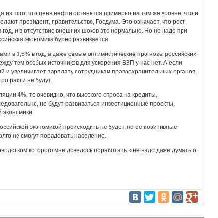
я из того, что цена нефти останется примерно на том же уровне, что и
 делают президент, правительство, Госдума. Это означает, что рост
 год, и в отсутствие внешних шоков это нормально. Но не надо при
ссийская экономика бурно развивается.
ами в 3,5% в год, а даже самые оптимистические прогнозы российских
жду тем особых источников для ускорения ВВП у нас нет. А если
ний и увеличивает зарплату сотрудникам правоохранительных органов,
ро расти не будут.
яции 4%, то очевидно, что высокого спроса на кредиты,
ледовательно, не будут развиваться инвестиционные проекты,
 экономики.
 российской экономикой происходить не будет, но ее позитивные
олго не смогут порадовать население.
оводством которого мне довелось поработать, «не надо даже думать о