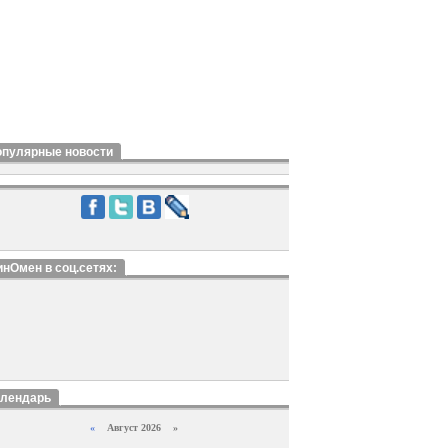
опулярные новости
нОмен в соц.сетях:
алендарь
«
Август 2026 »