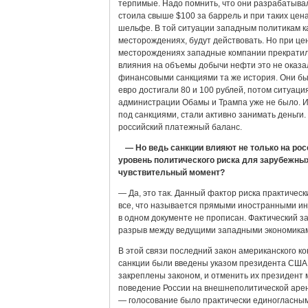
терпимые. Надо помнить, что они разрабатывал
стоила свыше $100 за баррель и при таких цен
шельфе. В той ситуации западным политикам к
месторождениях, будут действовать. Но при цене
месторождениях западные компании прекратили
влияния на объемы добычи нефти это не оказал
финансовыми санкциями та же история. Они был
евро достигали 80 и 100 рублей, потом ситуац
администрации Обамы и Трампа уже не было. И 
под санкциями, стали активно занимать деньги
российский платежный баланс.
— Но ведь санкции влияют не только на рос
уровень политического риска для зарубежных
чувствительный момент?
— Да, это так. Данный фактор риска практическ
все, что называется прямыми иностранными ин
в одном документе не прописан. Фактический за
разрыв между ведущими западными экономикам
В этой связи последний закон американского ко
санкции были введены указом президента США и
закреплены законом, и отменить их президент мо
поведение России на внешнеполитической арен
— голосование было практически единогласным в