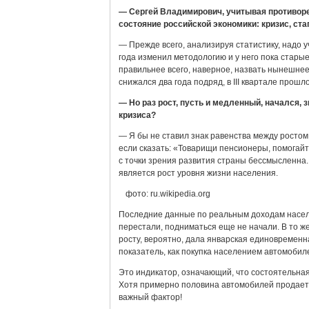
— Сергей Владимирович, учитывая противоре
состояние российской экономики: кризис, ста
— Прежде всего, анализируя статистику, надо у
года изменил методологию и у него пока старые
правильнее всего, наверное, назвать нынешнее
снижался два года подряд, в III квартале прошл
— Но раз рост, пусть и медленный, начался, 
кризиса?
— Я бы не ставил знак равенства между ростом
если сказать: «Товарищи пенсионеры, помогайт
с точки зрения развития страны бессмысленна
является рост уровня жизни населения.
фото: ru.wikipedia.org
Последние данные по реальным доходам населе
перестали, подниматься еще не начали. В то ж
росту, вероятно, дала январская единовременн
показатель, как покупка населением автомобил
Это индикатор, означающий, что состоятельна
Хотя примерно половина автомобилей продаетс
важный фактор!