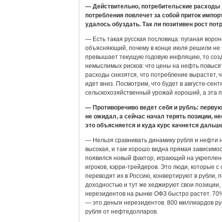
— Действительно, потребительские расходы р
потребления повлечет за собой приток импор
удалось обуздать. Так ли позитивен рост по
— Есть такая русская пословица: пуганая ворон
объясняющий, почему в конце июля решили не п
превышает текущую годовую инфляцию, то созд
немыслимых рисков: что цены на нефть повысят
расходы снизятся, что потребление вырастет,
идет вниз. Посмотрим, что будет в августе-сен
сельскохозяйственный урожай хороший, а эта п
— Противоречиво ведет себя и рубль: первую 
не ожидал, а сейчас начал терять позиции, н
это объясняется и куда курс качнется дальш
— Нельзя сравнивать динамику рубля и нефти 
высокая, и там хорошо видна прямая зависимос
появился новый фактор, играющий на укреплен
игроков, кэрри-трейдеров. Это люди, которые 
переводят их в Россию, конвертируют в рубли, 
доходностью и тут же хеджируют свои позиции, 
нерезидентов на рынке ОФЗ быстро растет. 70
— это деньги нерезидентов. 800 миллиардов ру
рубля от нефтедолларов.