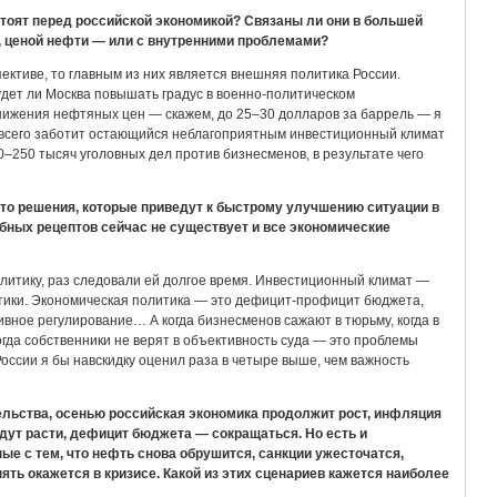
тоят перед российской экономикой? Связаны ли они в большей
 ценой нефти — или с внутренними проблемами?
ективе, то главным из них является внешняя политика России.
удет ли Москва повышать градус в военно-политическом
снижения нефтяных цен — скажем, до 25–30 долларов за баррель — я
 всего заботит остающийся неблагоприятным инвестиционный климат
20–250 тысяч уголовных дел против бизнесменов, в результате чего
-то решения, которые приведут к быстрому улучшению ситуации в
бных рецептов сейчас не существует и все экономические
литику, раз следовали ей долгое время. Инвестиционный климат —
итики. Экономическая политика — это дефицит-профицит бюджета,
вное регулирование… А когда бизнесменов сажают в тюрьму, когда в
гда собственники не верят в объективность суда — это проблемы
России я бы навскидку оценил раза в четыре выше, чем важность
льства, осенью российская экономика продолжит рост, инфляция
дут расти, дефицит бюджета — сокращаться. Но есть и
ые с тем, что нефть снова обрушится, санкции ужесточатся,
ять окажется в кризисе. Какой из этих сценариев кажется наиболее