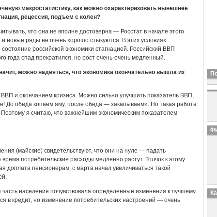
чивую макростатистику, как можно охарактеризовать нынешнее
гнация, рецессия, подъем с колен?
читывать, что она не вполне достоверна — Росстат в начале этого
 и новые ряды не очень хорошо стыкуются. В этих условиях
 состояние российской экономики стагнацией. Российский ВВП
ого года спад прекратился, но рост очень-очень медленный.
значит, можно надеяться, что экономика окончательно вышла из
П
 ВВП и окончанием кризиса. Можно сильно улучшить показатель ВВП,
е! До обеда копаем яму, после обеда — закапываем». Но такая работа
. Поэтому я считаю, что важнейшим экономическим показателем
Фи
ния (майские) свидетельствуют, что они на нуле — падать
е время потребительские расходы медленно растут. Толчок к этому
ая доплата пенсионерам, с марта начал увеличиваться такой
ей.
я часть населения почувствовала определенные изменения к лучшему.
К
я в кредит, но изменение потребительских настроений — очень