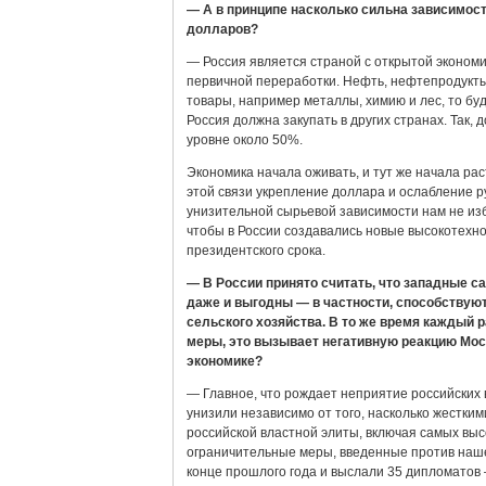
— А в принципе насколько сильна зависимост
долларов?
— Россия является страной с открытой экономик
первичной переработки. Нефть, нефтепродукты 
товары, например металлы, химию и лес, то буд
Россия должна закупать в других странах. Так,
уровне около 50%.
Экономика начала оживать, и тут же начала ра
этой связи укрепление доллара и ослабление ру
унизительной сырьевой зависимости нам не избав
чтобы в России создавались новые высокотехно
президентского срока.
— В России принято считать, что западные са
даже и выгодны — в частности, способствую
сельского хозяйства. В то же время каждый 
меры, это вызывает негативную реакцию Мос
экономике?
— Главное, что рождает неприятие российских в
унизили независимо от того, насколько жестки
российской властной элиты, включая самых выс
ограничительные меры, введенные против нашей
конце прошлого года и выслали 35 дипломатов 