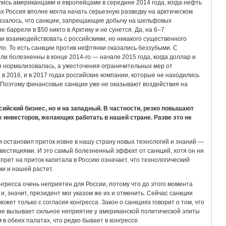
ись американцами и европейцами в середине 2014 года, когда нефть
ах Россия вполне могла начать серьезную разведку на арктическом
азалось, что санкции, запрещающие добычу на шельфовых
 барреля в $50 никто в Арктику и не сунется. Да, на 6–7
 взаимодействовать с российскими, но никакого существенного
о. То есть санкции против нефтянки оказались беззубыми. С
и болезненны в конце 2014-го — начале 2015 года, когда доллар и
ия нормализовалась, а ужесточения ограничительных мер от
в 2016, и в 2017 годах российские компании, которые не находились
. Поэтому финансовые санкции уже не оказывают воздействия на
сийский бизнес, но и на западный. В частности, резко повышают
 инвесторов, желающих работать в нашей стране. Разве это не
и остановил приток извне в нашу страну новых технологий и знаний —
вестициями. И это самый болезненный эффект от санкций, хотя он ни
прет на приток капитала в Россию означает, что технологический
и и нашей растет.
нгресса очень неприятен для России, потому что до этого момента
, значит, президент мог указом же их и отменить. Сейчас санкции
жет только с согласия конгресса. Закон о санкциях говорит о том, что
е вызывает сильное неприятие у американской политической элиты
 обеих палатах, что редко бывает в конгрессе.