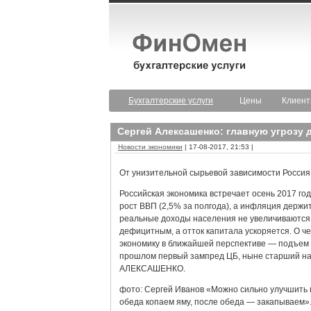
Бухгалтерские услуги
Цены
Клиен
Сергей Алексашенко: главную угрозу 
Новости экономики
| 17-08-2017, 21:53 |
От унизительной сырьевой зависимости Россия 
Российская экономика встречает осень 2017 го
рост ВВП (2,5% за полгода), а инфляция держит
реальные доходы населения не увеличиваются,
дефицитным, а отток капитала ускоряется. О ч
экономику в ближайшей перспективе — подъем и
прошлом первый зампред ЦБ, ныне старший нау
АЛЕКСАШЕНКО.
фото: Сергей Иванов «Можно сильно улучшить п
обеда копаем яму, после обеда — закапываем».