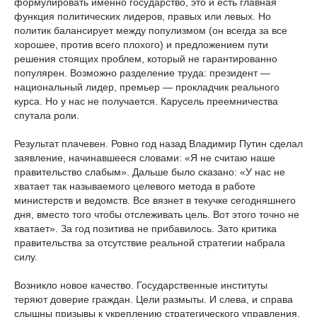
формулировать именно государство, это и есть главная
функция политических лидеров, правых или левых. Но
политик балансирует между популизмом (он всегда за все
хорошее, против всего плохого) и предложением пути
решения стоящих проблем, который не гарантированно
популярен. Возможно разделение труда: президент —
национальный лидер, премьер — прокладчик реального
курса. Но у нас не получается. Карусель преемничества
спутала роли.
Результат плачевен. Ровно год назад Владимир Путин сделал
заявление, начинавшееся словами: «Я не считаю наше
правительство слабым». Дальше было сказано: «У нас не
хватает так называемого целевого метода в работе
министерств и ведомств. Все вязнет в текучке сегодняшнего
дня, вместо того чтобы отслеживать цель. Вот этого точно не
хватает». За год позитива не прибавилось. Зато критика
правительства за отсутствие реальной стратегии набрала
силу.
Возникло новое качество. Государственные институты
теряют доверие граждан. Цели размыты. И слева, и справа
слышны призывы к укреплению стратегического управления.