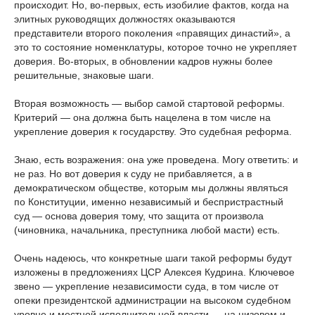
происходит. Но, во-первых, есть изобилие фактов, когда на
элитных руководящих должностях оказываются
представители второго поколения «правящих династий», а
это то состояние номенклатуры, которое точно не укрепляет
доверия. Во-вторых, в обновлении кадров нужны более
решительные, знаковые шаги.
Вторая возможность — выбор самой стартовой реформы.
Критерий — она должна быть нацелена в том числе на
укрепление доверия к государству. Это судебная реформа.
Знаю, есть возражения: она уже проведена. Могу ответить: и
не раз. Но вот доверия к суду не прибавляется, а в
демократическом обществе, которым мы должны являться
по Конституции, именно независимый и беспристрастный
суд — основа доверия тому, что защита от произвола
(чиновника, начальника, преступника любой масти) есть.
Очень надеюсь, что конкретные шаги такой реформы будут
изложены в предложениях ЦСР Алексея Кудрина. Ключевое
звено — укрепление независимости суда, в том числе от
опеки президентской администрации на высоком судебном
уровне и местной исполнительной власти — на низовом и