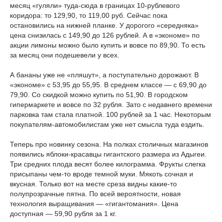
месяц «гуляли» туда-сюда в границах 10-рублевого
коридора: то 129,90, то 119,00 руб. Сейчас пока
остановились на нижней планке. У дорогого «середняка»
цена снизилась с 149,90 до 126 рублей. А в «экономе» по
акции лимоны можно было купить и вовсе по 89,90. То есть
за месяц они подешевели у всех.
А бананы уже не «пляшут», а поступательно дорожают. В
«экономе» с 53,95 до 55,95. В среднем классе — с 69,90 до
79,90. Со скидкой можно купить по 51,90. В городском
гипермаркете и вовсе по 32 рубля. Зато с недавнего времени
парковка там стала платной. 100 рублей за 1 час. Некоторым
покупателям-автомобилистам уже нет смысла туда ездить.
Теперь про новинку сезона. На полках столичных магазинов
появились яблоки-красавцы гигантского размера из Адыгеи.
Три средних плода весят более килограмма. Фрукты слегка
присыпаны чем-то вроде темной муки. Мякоть сочная и
вкусная. Только вот на месте среза видны какие-то
полупрозрачные пятна. По всей вероятности, новая
технология выращивания — «гигантомания». Цена
доступная — 59,90 рубля за 1 кг.