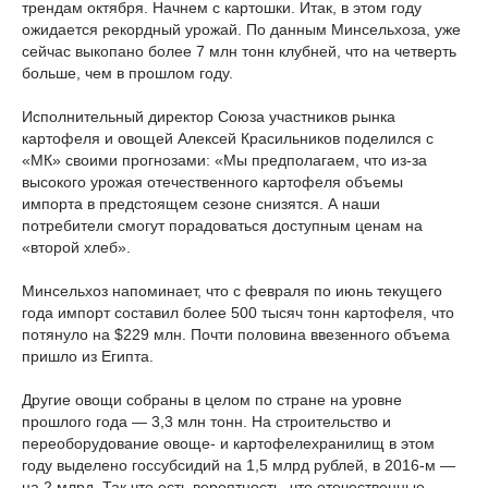
трендам октября. Начнем с картошки. Итак, в этом году
ожидается рекордный урожай. По данным Минсельхоза, уже
сейчас выкопано более 7 млн тонн клубней, что на четверть
больше, чем в прошлом году.
Исполнительный директор Союза участников рынка
картофеля и овощей Алексей Красильников поделился с
«МК» своими прогнозами: «Мы предполагаем, что из-за
высокого урожая отечественного картофеля объемы
импорта в предстоящем сезоне снизятся. А наши
потребители смогут порадоваться доступным ценам на
«второй хлеб».
Минсельхоз напоминает, что с февраля по июнь текущего
года импорт составил более 500 тысяч тонн картофеля, что
потянуло на $229 млн. Почти половина ввезенного объема
пришло из Египта.
Другие овощи собраны в целом по стране на уровне
прошлого года — 3,3 млн тонн. На строительство и
переоборудование овоще- и картофелехранилищ в этом
году выделено госсубсидий на 1,5 млрд рублей, в 2016-м —
на 2 млрд. Так что есть вероятность, что отечественные