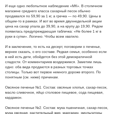
И еще одно любопытное наблюдение «МК». В столичном
магазине среднего класса сахарный песок обычно
продавался по 59,90 за 1 кг, а гречка — по 49,90. Цены в
общем-то в рамках. И вот во время двухнедельной акции
цена на сахар упала до 39,90, а на крупу до 19,90. Рядом
появилась предупреждающая табличка: «Не более 1 кг в
руки в сутки». Логично. Чтобы всем хватило.
И в заключение, то есть на десерт, поговорим о печенье,
вернее сказать, о его составе. Редкая семья, особенно если
в ней есть дети, обойдется без этой демократичной
сладости. От комментариев воздержимся. Заметим лишь
одно: оба вида продаются в разных торговых точках
столицы. Только вот первое немного дороже второго. По
понятным (см. ниже) причинам.
Овсяное печенье №1. Состав: овсяные хлопья, сахар-песок,
масло сливочное, яйцо столовое пищевое, сода пищевая,
кардамон.
Овсяное печенье №2. Состав: мука пшеничная, сахар-песок,
мука овсяная, растительный жир, маргарин, эмульгаторы