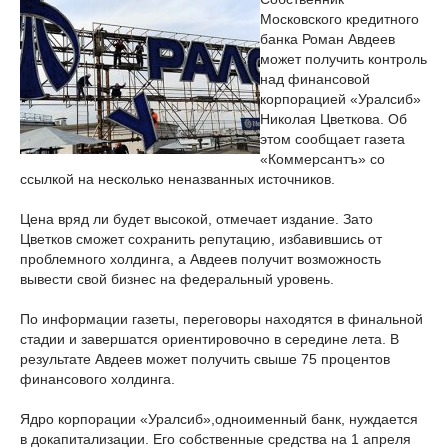
Московского кредитного
банка Роман Авдеев
может получить контроль
над финансовой
корпорацией «Уралсиб»
Николая Цветкова. Об
этом сообщает газета
«Коммерсантъ» со
ссылкой на несколько неназванных источников.
Цена вряд ли будет высокой, отмечает издание. Зато
Цветков сможет сохранить репутацию, избавившись от
проблемного холдинга, а Авдеев получит возможность
вывести свой бизнес на федеральный уровень.
По информации газеты, переговоры находятся в финальной
стадии и завершатся ориентировочно в середине лета. В
результате Авдеев может получить свыше 75 процентов
финансового холдинга.
Ядро корпорации «Уралсиб»,одноименный банк, нуждается
в докапитализации. Его собственные средства на 1 апреля