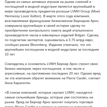
Одним из самых активных игроков на рынке слияний и
поглощений в модной индустрии является крупнейший в
мире производитель предметов роскоши LVMH Group (Moet
Hennessy Louis Vuitton). В марте этого года компания,
возглавляемая французским бизнесменом Бернаром Арно,
совершила крупнейшую в своей истории сделку по
приобретению контрольного пакета акций итальянского
производителя часов и ювелирных изделий Bvlgari. Сделка,
по подсчетам экспертов, оценивалась в 3,75 млрд евро,
сообщал ранее Bloomberg. Издание отмечало, что это
крупнейшее поглощение в модной индустрии за последние
10 лет.
Совладелец и основатель LVMH Бернар Арно строил свою
бизнес-империю через поглощения, в том числе и
агрессивные, на протяжении последних 20 лет. Однако вряд
ли эта компания обратит внимание на Pierre Cardin, считает
Анна Карапетян.
«В списке компаний, которые скупает LVMH, находятся
самые сильнейшие бренды, которые уже состоялись на
рынке. Вряд ли Бернар Арно захочет покупать торговую
марку Pierre Cardin и с помощью огромных инвестиций