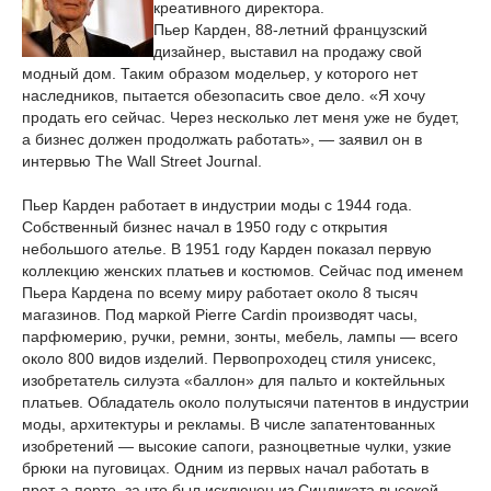
креативного директора.
Пьер Карден, 88-летний французский
дизайнер, выставил на продажу свой
модный дом. Таким образом модельер, у которого нет
наследников, пытается обезопасить свое дело. «Я хочу
продать его сейчас. Через несколько лет меня уже не будет,
а бизнес должен продолжать работать», — заявил он в
интервью The Wall Street Journal.
Пьер Карден работает в индустрии моды с 1944 года.
Собственный бизнес начал в 1950 году с открытия
небольшого ателье. В 1951 году Карден показал первую
коллекцию женских платьев и костюмов. Сейчас под именем
Пьера Кардена по всему миру работает около 8 тысяч
магазинов. Под маркой Pierre Cardin производят часы,
парфюмерию, ручки, ремни, зонты, мебель, лампы — всего
около 800 видов изделий. Первопроходец стиля унисекс,
изобретатель силуэта «баллон» для пальто и коктейльных
платьев. Обладатель около полутысячи патентов в индустрии
моды, архитектуры и рекламы. В числе запатентованных
изобретений — высокие сапоги, разноцветные чулки, узкие
брюки на пуговицах. Одним из первых начал работать в
прет-а-порте, за что был исключен из Синдиката высокой