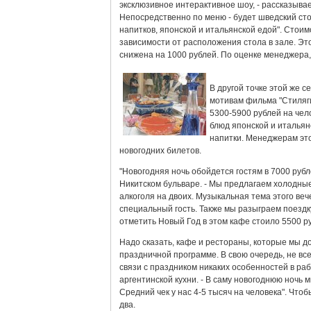
эксклюзивное интерактивное шоу, - рассказыва
Непосредственно по меню - будет шведский ст
напитков, японской и итальянской едой". Стоимо
зависимости от расположения стола в зале. Это
снижена на 1000 рублей. По оценке менеджера,
В другой точке этой же с
мотивам фильма "Стиляги
5300-5900 рублей на чело
блюд японской и итальян
напитки. Менеджерам эт
новогодних билетов.
"Новогодняя ночь обойдется гостям в 7000 руб
Никитском бульваре. - Мы предлагаем холодные 
алкоголя на двоих. Музыкальная тема этого ве
специальный гость. Также мы разыграем поездк
отметить Новый Год в этом кафе стоило 5500 р
Надо сказать, кафе и рестораны, которые мы д
праздничной программе. В свою очередь, не вс
связи с праздником никаких особенностей в ра
аргентинской кухни. - В саму новогоднюю ночь 
Средний чек у нас 4-5 тысяч на человека". Что
два.