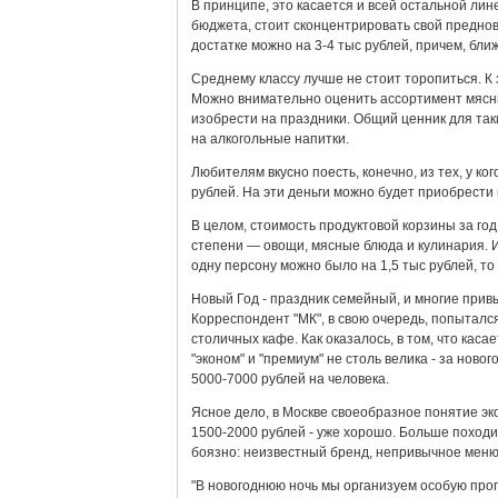
В принципе, это касается и всей остальной ли
бюджета, стоит сконцентрировать свой преднов
достатке можно на 3-4 тыс рублей, причем, бл
Среднему классу лучше не стоит торопиться. К
Можно внимательно оценить ассортимент мясны
изобрести на праздники. Общий ценник для так
на алкогольные напитки.
Любителям вкусно поесть, конечно, из тех, у ко
рублей. На эти деньги можно будет приобрести
В целом, стоимость продуктовой корзины за го
степени — овощи, мясные блюда и кулинария. И
одну персону можно было на 1,5 тыс рублей, то 
Новый Год - праздник семейный, и многие привы
Корреспондент "МК", в свою очередь, попытался
столичных кафе. Как оказалось, в том, что кас
"эконом" и "премиум" не столь велика - за ново
5000-7000 рублей на человека.
Ясное дело, в Москве своеобразное понятие эко
1500-2000 рублей - уже хорошо. Больше походи
боязно: неизвестный бренд, непривычное мен
"В новогоднюю ночь мы организуем особую прог