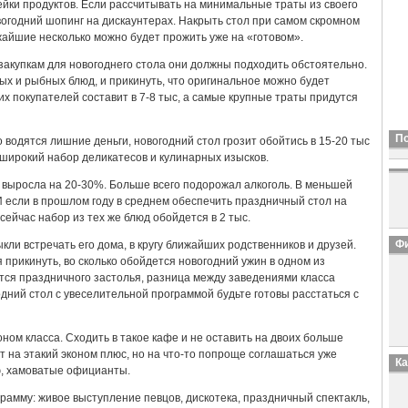
нейки продуктов. Если рассчитывать на минимальные траты из своего
огодний шопинг на дискаунтерах. Накрыть стол при самом скромном
ижайшие несколько можно будет прожить уже на «готовом».
 закупкам для новогоднего стола они должны подходить обстоятельно.
х и рыбных блюд, и прикинуть, что оригинальное можно будет
их покупателей составит в 7-8 тыс, а самые крупные траты придутся
П
го водятся лишние деньги, новогодний стол грозит обойтись в 15-20 тыс
 широкий набор деликатесов и кулинарных изысков.
д выросла на 20-30%. Больше всего подорожал алкоголь. В меньшей
 если в прошлом году в среднем обеспечить праздничный стол на
сейчас набор из тех же блюд обойдется в 2 тыс.
Фи
кли встречать его дома, в кругу ближайших родственников и друзей.
 прикинуть, во сколько обойдется новогодний ужин в одном из
ается праздничного застолья, разница между заведениями класса
годний стол с увеселительной программой будьте готовы расстаться с
ном класса. Сходить в такое кафе и не оставить на двоих больше
т на этакий эконом плюс, но на что-то попроще соглашаться уже
К
ю, хамоватые официанты.
рамму: живое выступление певцов, дискотека, праздничный спектакль,