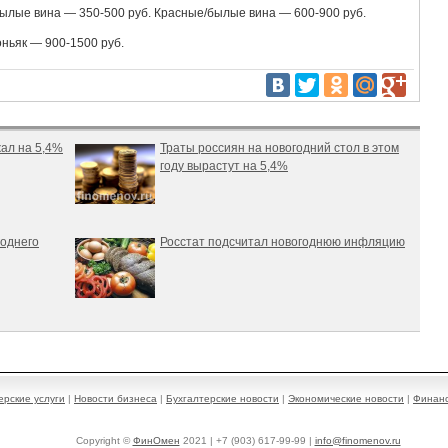
ылые вина — 350-500 руб. Красные/былые вина — 600-900 руб.
оньяк — 900-1500 руб.
жал на 5,4%
Траты россиян на новогодний стол в этом
году вырастут на 5,4%
годнего
Росстат подсчитал новогоднюю инфляцию
ерские услуги
|
Новости бизнеса
|
Бухгалтерские новости
|
Экономические новости
|
Финанс
Copyright ©
ФинОмен
2021 | +7 (903) 617-99-99 |
info@finomenov.ru