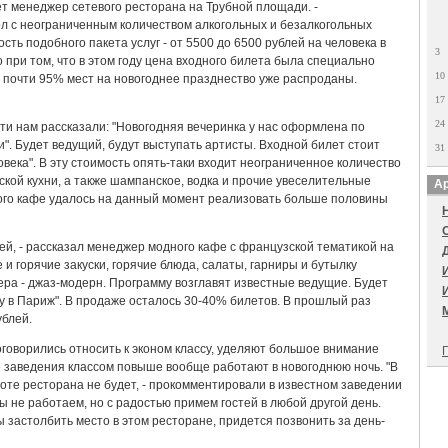
ет менеджер сетевого ресторана на Трубной площади. -
ол с неограниченным количеством алкогольных и безалкогольных
сть подобного пакета услуг - от 5500 до 6500 рублей на человека в
3
 при том, что в этом году цена входного билета была специально
10
 почти 95% мест на новогоднее празднество уже распроданы.
17
24
ети нам рассказали: "Новогодняя вечеринка у нас оформлена по
". Будет ведущий, будут выступать артисты. Входной билет стоит
31
века". В эту стоимость опять-таки входит неограниченное количество
ской кухни, а также шампанское, водка и прочие увеселительные
Ар
ого кафе удалось на данный момент реализовать больше половины
лей, - рассказал менеджер модного кафе с французской тематикой на
и горячие закуски, горячие блюда, салаты, гарниры и бутылку
чера - джаз-модерн. Программу возглавят известные ведущие. Будет
у в Париж". В продаже осталось 30-40% билетов. В прошлый раз
ублей.
оговорились относить к эконом классу, уделяют большое внимание
П
е заведения классом повыше вообще работают в новогоднюю ночь. "В
боте ресторана не будет, - прокомментировали в известном заведении
мы не работаем, но с радостью примем гостей в любой другой день.
бы застолбить место в этом ресторане, придется позвонить за день-