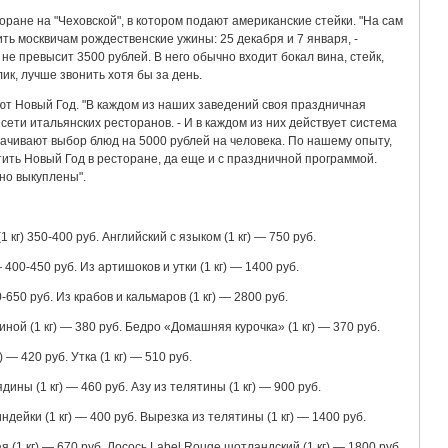
ране на "Чеховской", в котором подают американские стейки. "На сам
ть москвичам рождественские ужины: 25 декабря и 7 января, -
не превысит 3500 рублей. В него обычно входит бокал вина, стейк,
ик, лучше звонить хотя бы за день.
ют Новый Год. "В каждом из наших заведений своя праздничная
ети итальянских ресторанов. - И в каждом из них действует система
лачивают выбор блюд на 5000 рублей на человека. По нашему опыту,
ить Новый Год в ресторане, да еще и с праздничной программой.
вно выкуплены".
 кг) 350-400 руб. Английский с языком (1 кг) — 750 руб.
 400-450 руб. Из артишоков и утки (1 кг) — 1400 руб.
0-650 руб. Из крабов и кальмаров (1 кг) — 2800 руб.
ной (1 кг) — 380 руб. Бедро «Домашняя курочка» (1 кг) — 370 руб.
) — 420 руб. Утка (1 кг) — 510 руб.
дины (1 кг) — 460 руб. Азу из телятины (1 кг) — 900 руб.
индейки (1 кг) — 400 руб. Вырезка из телятины (1 кг) — 1400 руб.
я (1 кг) — 670 руб. Лосось Label Rouge шотландский (1 кг) — 1800 руб.