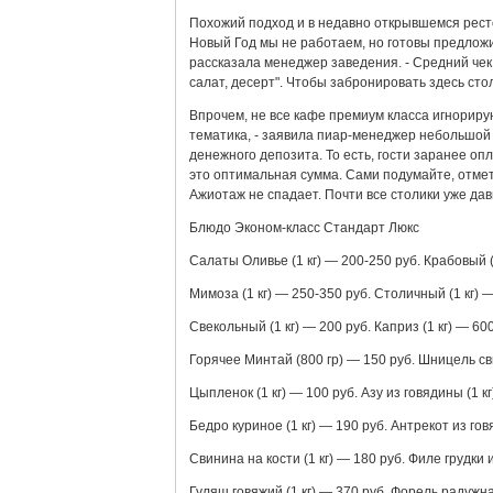
Похожий подход и в недавно открывшемся ресто
Новый Год мы не работаем, но готовы предложи
рассказала менеджер заведения. - Средний чек 
салат, десерт". Чтобы забронировать здесь стол
Впрочем, не все кафе премиум класса игнориру
тематика, - заявила пиар-менеджер небольшой с
денежного депозита. То есть, гости заранее оп
это оптимальная сумма. Сами подумайте, отмет
Ажиотаж не спадает. Почти все столики уже да
Блюдо Эконом-класс Стандарт Люкс
Салаты Оливье (1 кг) — 200-250 руб. Крабовый (1
Мимоза (1 кг) — 250-350 руб. Столичный (1 кг) —
Свекольный (1 кг) — 200 руб. Каприз (1 кг) — 60
Горячее Минтай (800 гр) — 150 руб. Шницель сви
Цыпленок (1 кг) — 100 руб. Азу из говядины (1 кг
Бедро куриное (1 кг) — 190 руб. Антрекот из говя
Свинина на кости (1 кг) — 180 руб. Филе грудки 
Гуляш говяжий (1 кг) — 370 руб. Форель радужна