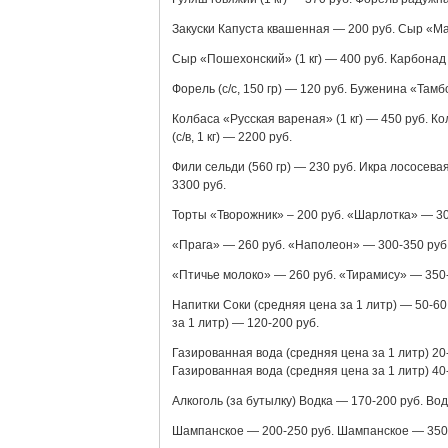
Закуски Капуста квашенная — 200 руб. Сыр «Маз
Сыр «Пошехонский» (1 кг) — 400 руб. Карбонад (в
Форель (с/с, 150 гр) — 120 руб. Буженина «Тамбовс
Колбаса «Русская вареная» (1 кг) — 450 руб. Ко
(с/в, 1 кг) — 2200 руб.
Фили сельди (560 гр) — 230 руб. Икра лососевая
3300 руб.
Торты «Творожник» – 200 руб. «Шарлотка» — 30
«Прага» — 260 руб. «Наполеон» — 300-350 руб
«Птичье молоко» — 260 руб. «Тирамису» — 350
Напитки Соки (средняя цена за 1 литр) — 50-60 
за 1 литр) — 120-200 руб.
Газированная вода (средняя цена за 1 литр) 20-
Газированная вода (средняя цена за 1 литр) 40-
Алкоголь (за бутылку) Водка — 170-200 руб. Во
Шампанское — 200-250 руб. Шампанское — 350-