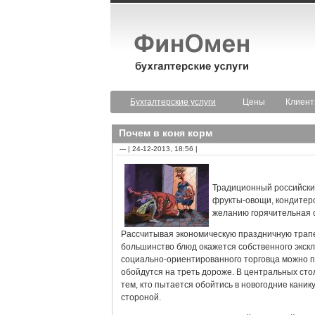
Бухгалтерские услуги
Цены
Клиен
Почем в коня корм
--- | 24-12-2013, 18:56 |
Традиционный российский
фрукты-овощи, кондитерс
желанию горячительная 
Рассчитывая экономическую праздничную трапез
большинство блюд окажется собственного экск
социально-ориентированного торговца можно п
обойдутся на треть дороже. В центральных стол
тем, кто пытается обойтись в новогодние кани
стороной.