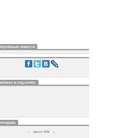
опулярные новости
нОмен в соц.сетях:
алендарь
«
Август 2026 »