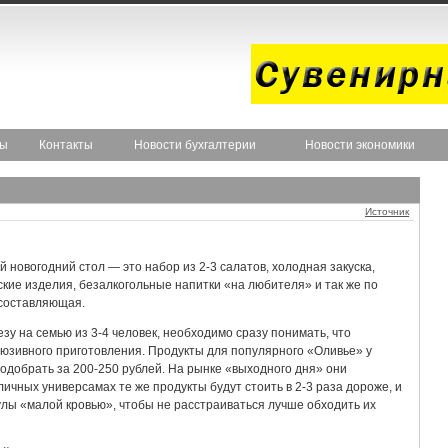
ты
Контакты
Новости бухгалтерии
Новости экономики
Источник
 новогодний стол — это набор из 2-3 салатов, холодная закуска,
кие изделия, безалкогольные напитки «на любителя» и так же по
составляющая.
у на семью из 3-4 человек, необходимо сразу понимать, что
люзивного приготовления. Продукты для популярного «Оливье» у
одобрать за 200-250 рублей. На рынке «выходного дня» они
ичных универсамах те же продукты будут стоить в 2-3 раза дороже, и
кулы «малой кровью», чтобы не расстраиваться лучше обходить их