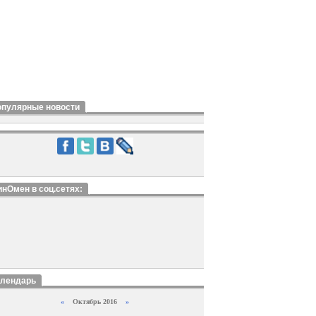
опулярные новости
нОмен в соц.сетях:
алендарь
«
Октябрь 2016
»