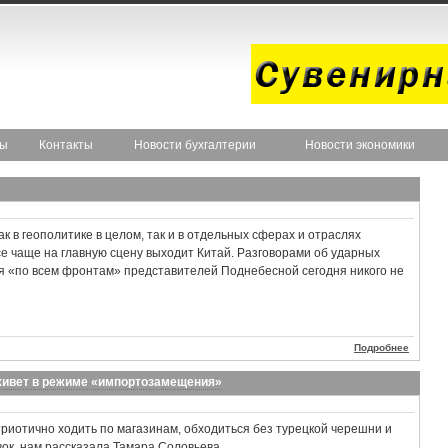
ты
Контакты
Новости бухгалтерии
Новости экономики
к в геополитике в целом, так и в отдельных сферах и отраслях
 чаще на главную сцену выходит Китай. Разговорами об ударных
 «по всем фронтам» представителей Поднебесной сегодня никого не
Подробнее
 живет в режиме «импортозамещения»
атриотично ходить по магазинам, обходиться без турецкой черешни и
вок, нам рассказала Тамара Соловьева.