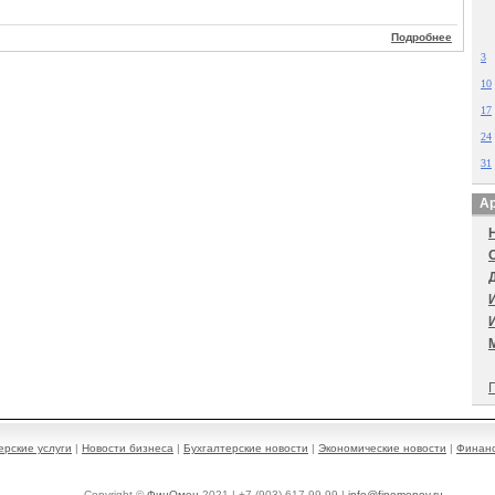
Подробнее
3
10
17
24
31
Ар
П
ерские услуги
|
Новости бизнеса
|
Бухгалтерские новости
|
Экономические новости
|
Финанс
Copyright ©
ФинОмен
2021 | +7 (903) 617-99-99 |
info@finomenov.ru