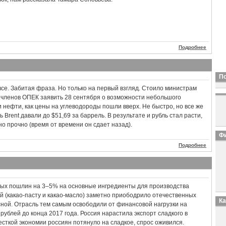
Подробнее
П
се. Забитая фраза. Но только на первый взгляд. Стоило министрам
 членов ОПЕК заявить 28 сентября о возможности небольшого
 нефти, как цены на углеводороды пошли вверх. Не быстро, но все же
ь Brent давали до $51,69 за баррель. В результате и рубль стал расти,
о прочно (время от времени он сдает назад).
Фи
Подробнее
ых пошлин на 3–5% на основные ингредиенты для производства
 (какао-пасту и какао-масло) заметно приободрило отечественных
К
сной. Отрасль тем самым освободили от финансовой нагрузки на
рублей до конца 2017 года. Россия нарастила экспорт сладкого в
есткой экономии россиян потянуло на сладкое, спрос оживился.