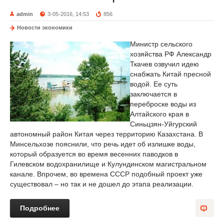
admin
3-05-2016, 14:53
856
Новости экономики
Министр сельского
хозяйства РФ Александр
Ткачев озвучил идею
снабжать Китай пресной
водой. Ее суть
заключается в
переброске воды из
Алтайского края в
Синьцзян-Уйгурский
автономный район Китая через территорию Казахстана. В
Минсельхозе пояснили, что речь идет об излишке воды,
который образуется во время весенних паводков в
Гилевском водохранилище и Кулундинском магистральном
канале. Впрочем, во времена СССР подобный проект уже
существовал – но так и не дошел до этапа реализации.
Подробнее