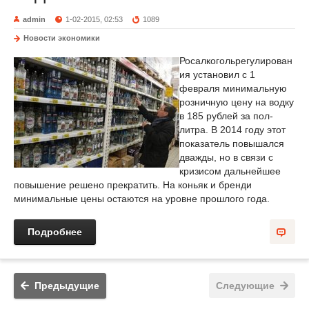
admin
1-02-2015, 02:53
1089
Новости экономики
Росалкогольрегулирован
ия установил с 1
февраля минимальную
розничную цену на водку
в 185 рублей за пол-
литра. В 2014 году этот
показатель повышался
дважды, но в связи с
кризисом дальнейшее
повышение решено прекратить. На коньяк и бренди
минимальные цены остаются на уровне прошлого года.
Подробнее
Предыдущие
Следующие