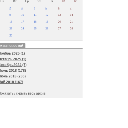
Пн
Вт
Ср
Чт
Пт
Сб
Вс
2
3
4
5
6
7
9
10
11
12
13
14
16
17
18
19
20
21
23
24
25
26
27
28
30
хив новостей
Ноябрь 2025 (1)
Октябрь 2025 (1)
Декабрь 2024 (7)
Июль 2018 (178)
Июнь 2018 (230)
Май 2018 (167)
оказать / скрыть весь архив