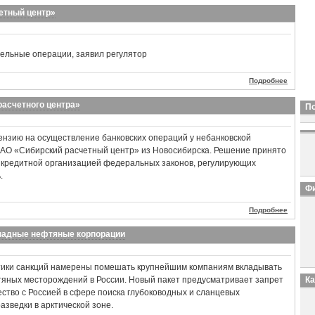
етный центр»
ельные операции, заявил регулятор
Подробнее
расчетного центра»
П
ензию на осуществление банковских операций у небанковской
ЗАО «Сибирский расчетный центр» из Новосибирска. Решение принято
м кредитной организацией федеральных законов, регулирующих
.
Фи
Подробнее
ападные нефтяные корпорации
тики санкций намерены помешать крупнейшим компаниям вкладывать
тяных месторождений в России. Новый пакет предусматривает запрет
К
ство с Россией в сфере поиска глубоководных и сланцевых
азведки в арктической зоне.