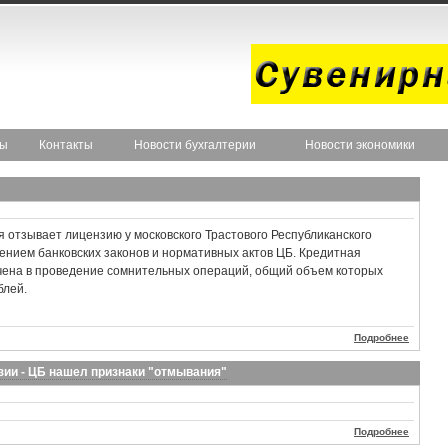
ты
Контакты
Новости бухгалтерии
Новости экономики
я отзывает лицензию у московского Трастового Республиканского
нением банковских законов и нормативных актов ЦБ. Кредитная
чена в проведение сомнительных операций, общий объем которых
блей.
Подробнее
зии - ЦБ нашел признаки "отмывания"
Подробнее