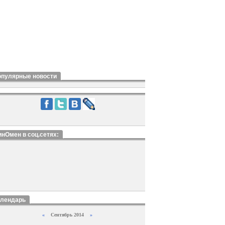
опулярные новости
нОмен в соц.сетях:
алендарь
«
Сентябрь 2014
»