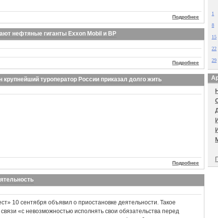
1
Подробнее
8
ают нефтяные гиганты Exxon Mobil и BP
15
22
29
Подробнее
Ар
н крупнейший туроператор России приказал долго жить
П
Подробнее
еятельность
т» 10 сентября объявил о приостановке деятельности. Такое
связи «с невозможностью исполнять свои обязательства перед