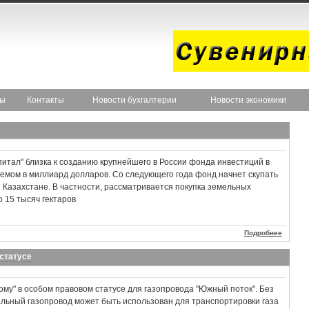
ты
Контакты
Новости бухгалтерии
Новости экономики
итал" близка к созданию крупнейшего в России фонда инвестиций в
ъемом в миллиард долларов. Со следующего года фонд начнет скупать
и Казахстане. В частности, рассматривается покупка земельных
о 15 тысяч гектаров
Подробнее
статусе
ому" в особом правовом статусе для газопровода "Южный поток". Без
альный газопровод может быть использован для транспортировки газа