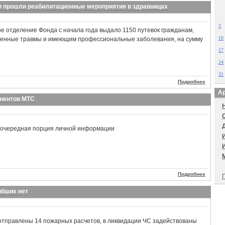
ти прошли реабилитационные мероприятия в здравницах
3
е отделение Фонда с начала года выдало 1150 путевок гражданам,
10
енные травмы и имеющим профессиональные заболевания, на сумму
17
24
31
Подробнее
Ар
онентов МТС
 очередная порция личной информации
Подробнее
П
ибших нет
отправлены 14 пожарных расчетов, в ликвидации ЧС задействованы