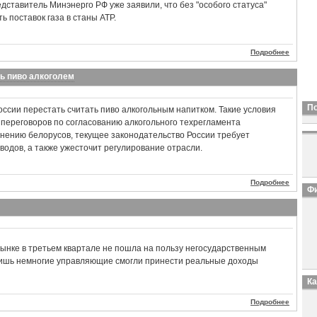
дставитель Минэнерго РФ уже заявили, что без "особого статуса"
 поставок газа в станы АТР.
Подробнее
ть пиво алкоголем
П
оссии перестать считать пиво алкогольным напитком. Такие условия
 переговоров по согласованию алкогольного техрегламента
нению белорусов, текущее законодательство России требует
одов, а также ужесточит регулирование отрасли.
Подробнее
Фи
ынке в третьем квартале не пошла на пользу негосударственным
ишь немногие управляющие смогли принести реальные доходы
К
Подробнее