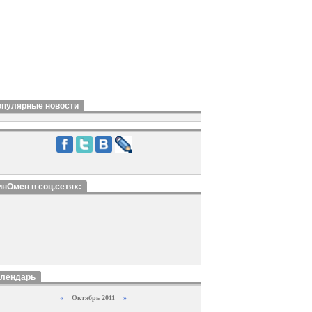
опулярные новости
нОмен в соц.сетях:
алендарь
«
Октябрь 2011
»