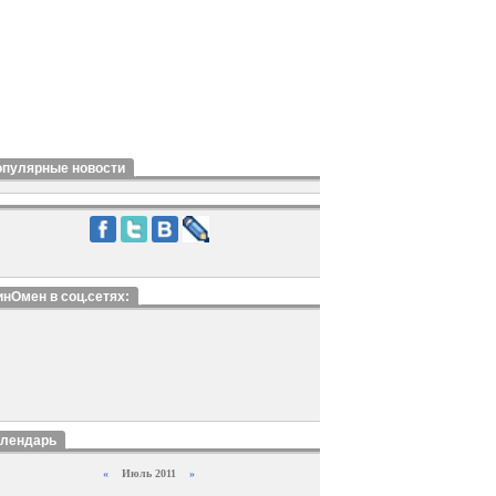
опулярные новости
нОмен в соц.сетях:
алендарь
«
Июль 2011
»