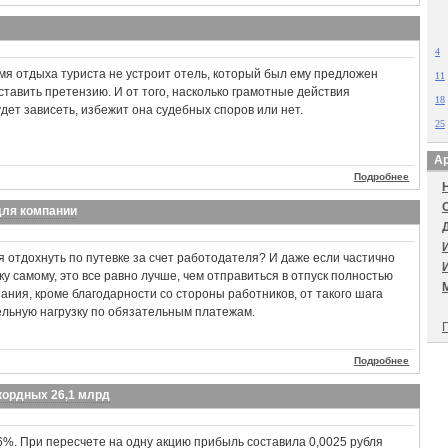
4
емя отдыха туриста не устроит отель, который был ему предложен
11
тавить претензию. И от того, насколько грамотные действия
18
дет зависеть, избежит она судебных споров или нет.
25
Ар
Подробнее
для компании
я отдохнуть по путевке за счет работодателя? И даже если частично
у самому, это все равно лучше, чем отправиться в отпуск полностью
пания, кроме благодарности со стороны работников, от такого шага
ельную нагрузку по обязательным платежам.
П
Подробнее
кордных 26,1 млрд
6%. При пересчете на одну акцию прибыль составила 0,0025 рубля