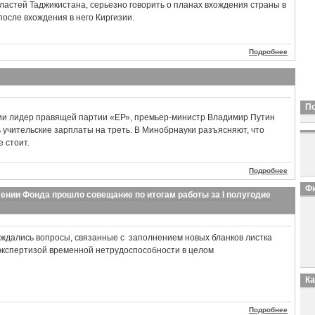
ластей Таджикистана, серьезно говорить о планах вхождения страны в
осле вхождения в него Киргизии.
Подробнее
П
и лидер правящей партии «ЕР», премьер-министр Владимир Путин
учительские зарплаты на треть. В Минобрнауки разъясняют, что
 стоит.
Подробнее
Фи
нии Фонда прошло совещание по итогам работы за I полугодие
суждались вопросы, связанные с заполнением новых бланков листка
экспертизой временной нетрудоспособности в целом
К
Подробнее