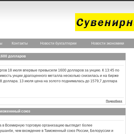
ты
Контакты
Новости бухгалтерии
Новости экономики
1600 долларов
оргов 18 июля впервые превысили 1600 долларов за унцию. К 13:45 по
имость унции драгоценного металла несколько снизилась и на бирже
 доллара. 13 июля цена на золото поднималась до 1579,7 доллара
Подробнее
аможеннный союз
а в Всемирную торговую организацию выглядит более
ушанбе, чем вхождение в Таможенный союз России, Белоруссии и