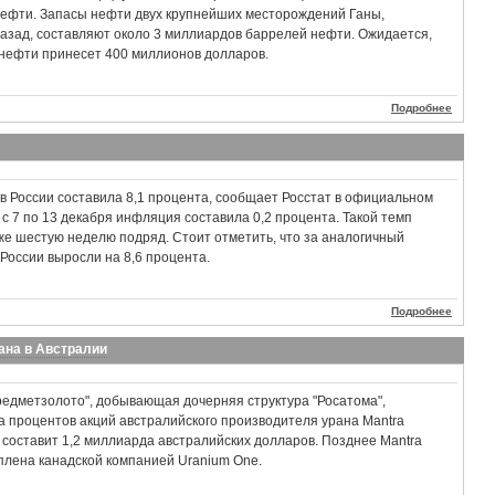
 нефти. Запасы нефти двух крупнейших месторождений Ганы,
азад, составляют около 3 миллиардов баррелей нефти. Ожидается,
 нефти принесет 400 миллионов долларов.
Подробнее
в России составила 8,1 процента, сообщает Росстат в официальном
 с 7 по 13 декабря инфляция составила 0,2 процента. Такой темп
же шестую неделю подряд. Стоит отметить, что за аналогичный
 России выросли на 8,6 процента.
Подробнее
ана в Австралии
едметзолото", добывающая дочерняя структура "Росатома",
та процентов акций австралийского производителя урана Mantra
 составит 1,2 миллиарда австралийских долларов. Позднее Mantra
плена канадской компанией Uranium One.