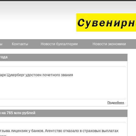
ты
Контакты
Новости бухгалтерии
Новости экономики
года
рк Цукерберг удостоен почетного звания
Подробнее
 на 765 млн рублей
тзыва лицензии у банков. Агентство отказало в страховых выплатах