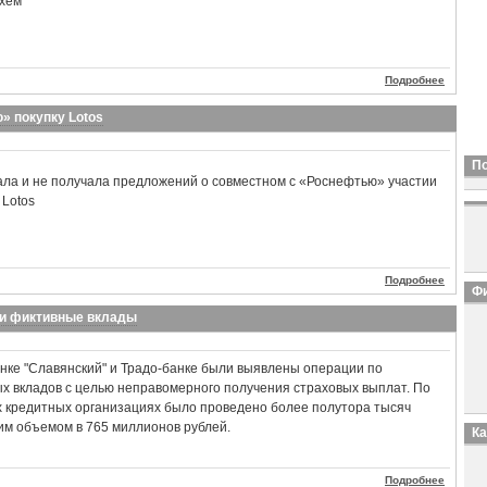
схем
Подробнее
» покупку Lotos
П
ала и не получала предложений о совместном с «Роснефтью» участии
 Lotos
Подробнее
Фи
ки фиктивные вклады
нке "Славянский" и Традо-банке были выявлены операции по
 вкладов с целью неправомерного получения страховых выплат. По
х кредитных организациях было проведено более полутора тысяч
м объемом в 765 миллионов рублей.
К
Подробнее