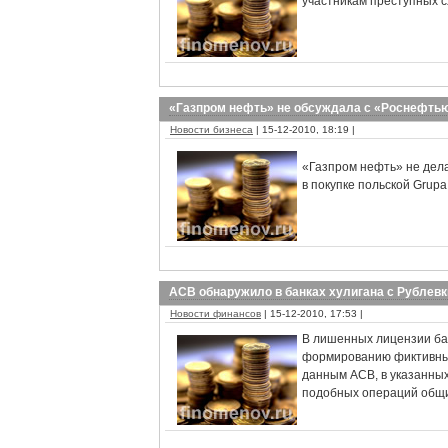
участникам преступных 
«Газпром нефть» не обсуждала с «Роснефтью
Новости бизнеса
| 15-12-2010, 18:19 |
«Газпром нефть» не дел
в покупке польской Grupa
АСВ обнаружило в банках хулигана с Рублев
Новости финансов
| 15-12-2010, 17:53 |
В лишенных лицензии ба
формированию фиктивных
данным АСВ, в указанны
подобных операций общи