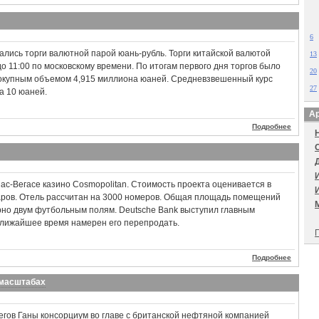
6
лись торги валютной парой юань-рубль. Торги китайской валютой
13
до 11:00 по московскому времени. По итогам первого дня торгов было
20
вокупным объемом 4,915 миллиона юаней. Средневзвешенный курс
27
а 10 юаней.
Ар
Подробнее
Лас-Вегасе казино Cosmopolitan. Стоимость проекта оценивается в
ров. Отель рассчитан на 3000 номеров. Общая площадь помещений
рно двум футбольным полям. Deutsche Bank выступил главным
ближайшее время намерен его перепродать.
П
Подробнее
 масштабах
регов Ганы консорциум во главе с британской нефтяной компанией