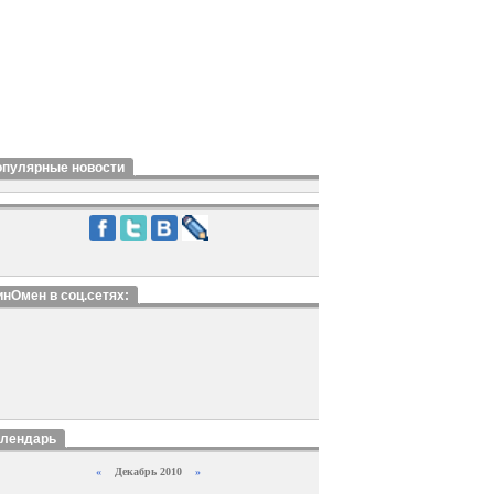
опулярные новости
нОмен в соц.сетях:
алендарь
«
Декабрь 2010
»