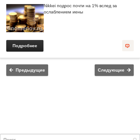
Nikkei подрос почти на 1% вслед за
ослаблением иены
Подробнее
Предыдущие
Следующие