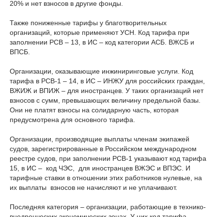
20% и нет взносов в другие фонды.
Также пониженные тарифы у благотворительных
организаций, которые применяют УСН. Код тарифа при
заполнении РСВ – 13, в ИС – код категории АСБ. ВЖСБ и
ВПСБ.
Организации, оказывающие инжиниринговые услуги. Код
тарифа в РСВ-1 – 14, в ИС – ИНЖУ для российских граждан,
ВЖИЖ и ВПИЖ – для иностранцев. У таких организаций нет
взносов с сумм, превышающих величину предельной базы.
Они не платят взносы на солидарную часть, которая
предусмотрена для основного тарифа.
Организации, производящие выплаты членам экипажей
судов, зарегистрированные в Российском международном
реестре судов, при заполнении РСВ-1 указывают код тарифа
15, в ИС – код ЧЭС, для иностранцев ВЖЭС и ВПЭС. И
тарифные ставки в отношении этих работников нулевые, на
их выплаты взносов не начисляют и не уплачивают.
Последняя категория – организации, работающие в технико-
внедренческих экономических зонах. У них код тарифа