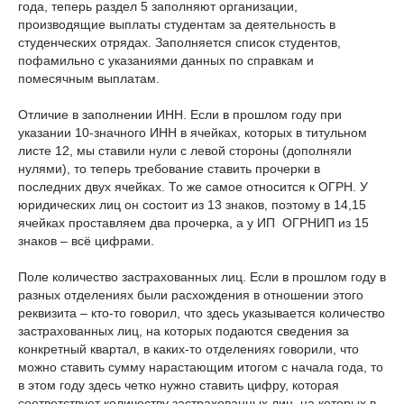
года, теперь раздел 5 заполняют организации,
производящие выплаты студентам за деятельность в
студенческих отрядах. Заполняется список студентов,
пофамильно с указаниями данных по справкам и
помесячным выплатам.
Отличие в заполнении ИНН. Если в прошлом году при
указании 10-значного ИНН в ячейках, которых в титульном
листе 12, мы ставили нули с левой стороны (дополняли
нулями), то теперь требование ставить прочерки в
последних двух ячейках. То же самое относится к ОГРН. У
юридических лиц он состоит из 13 знаков, поэтому в 14,15
ячейках проставляем два прочерка, а у ИП ОГРНИП из 15
знаков – всё цифрами.
Поле количество застрахованных лиц. Если в прошлом году в
разных отделениях были расхождения в отношении этого
реквизита – кто-то говорил, что здесь указывается количество
застрахованных лиц, на которых подаются сведения за
конкретный квартал, в каких-то отделениях говорили, что
можно ставить сумму нарастающим итогом с начала года, то
в этом году здесь четко нужно ставить цифру, которая
соответствует количеству застрахованных лиц, на которых в