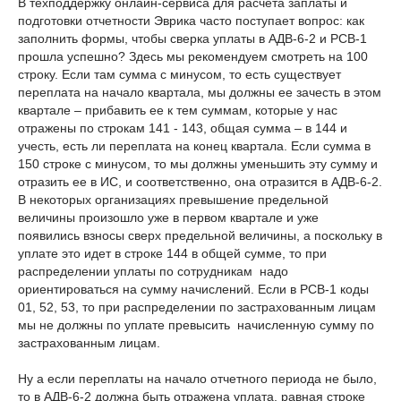
В техподдержку онлайн-сервиса для расчета заплаты и
подготовки отчетности Эврика часто поступает вопрос: как
заполнить формы, чтобы сверка уплаты в АДВ-6-2 и РСВ-1
прошла успешно? Здесь мы рекомендуем смотреть на 100
строку. Если там сумма с минусом, то есть существует
переплата на начало квартала, мы должны ее зачесть в этом
квартале – прибавить ее к тем суммам, которые у нас
отражены по строкам 141 - 143, общая сумма – в 144 и
учесть, есть ли переплата на конец квартала. Если сумма в
150 строке с минусом, то мы должны уменьшить эту сумму и
отразить ее в ИС, и соответственно, она отразится в АДВ-6-2.
В некоторых организациях превышение предельной
величины произошло уже в первом квартале и уже
появились взносы сверх предельной величины, а поскольку в
уплате это идет в строке 144 в общей сумме, то при
распределении уплаты по сотрудникам надо
ориентироваться на сумму начислений. Если в РСВ-1 коды
01, 52, 53, то при распределении по застрахованным лицам
мы не должны по уплате превысить начисленную сумму по
застрахованным лицам.
Ну а если переплаты на начало отчетного периода не было,
то в АДВ-6-2 должна быть отражена уплата, равная строке