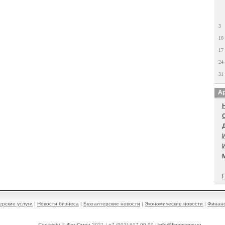
3
10
17
24
31
Ар
П
ерские услуги
|
Новости бизнеса
|
Бухгалтерские новости
|
Экономические новости
|
Финанс
Copyright ©
ФинОмен
2021 | +7 (903) 617-99-99 |
info@finomenov.ru