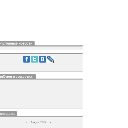
опулярные новости
нОмен в соц.сетях:
алендарь
«
Август 2026 »