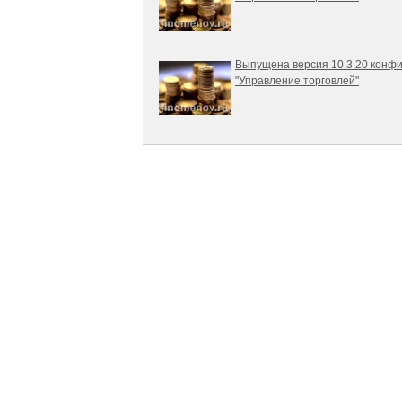
Выпущена версия 10.3.20 конф
"Управление торговлей"