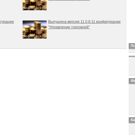
игурации
Выпущена версия 11.0.8.11 конфигурации
"Управление торговлей"
П
Фи
К