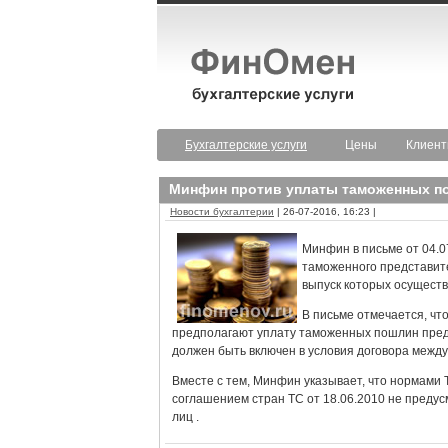
Бухгалтерские услуги
Цены
Клиен
Минфин против уплаты таможенных п
Новости бухгалтерии
| 26-07-2016, 16:23 |
Минфин в письме от 04.0
таможенного представите
выпуск которых осущест
В письме отмечается, чт
предполагают уплату таможенных пошлин предс
должен быть включен в условия договора межд
Вместе с тем, Минфин указывает, что нормами
соглашением стран ТС от 18.06.2010 не преду
лиц .