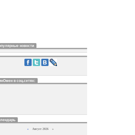
опулярные новости
нОмен в соц.сетях:
алендарь
«
Август 2026 »