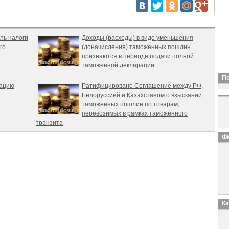
ть налоги
Доходы (расходы) в виде уменьшения
го
(доначисления) таможенных пошлин
признаются в периоде подачи полной
таможенной декларации
П
кацию
Ратифицировано Соглашение между РФ,
Белоруссией и Казахстаном о взыскании
таможенных пошлин по товарам,
перевозимых в рамках таможенного
транзита
Фи
К