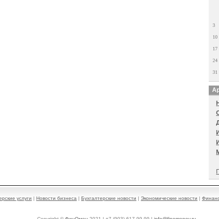
3
10
17
24
31
Ар
П
ерские услуги
|
Новости бизнеса
|
Бухгалтерские новости
|
Экономические новости
|
Финанс
Copyright ©
ФинОмен
2021 | +7 (903) 617-99-99 |
info@finomenov.ru