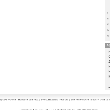
3
10
17
24
31
Ар
П
ерские услуги
|
Новости бизнеса
|
Бухгалтерские новости
|
Экономические новости
|
Финанс
Copyright ©
ФинОмен
2021 | +7 (903) 617-99-99 |
info@finomenov.ru