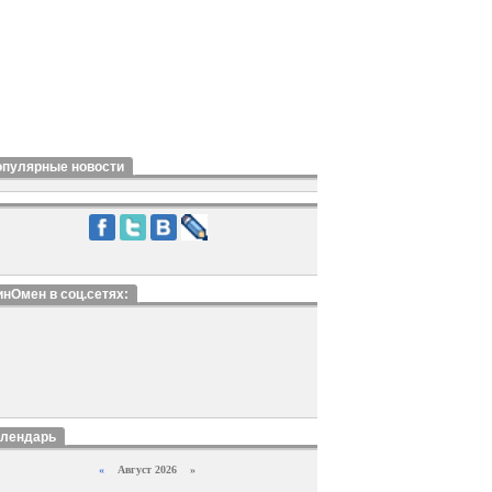
опулярные новости
нОмен в соц.сетях:
алендарь
«
Август 2026 »