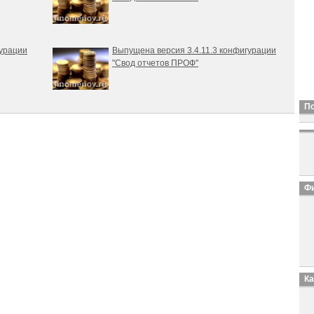
гурации
Выпущена версия 3.4.11.3 конфигурации
"Свод отчетов ПРОФ"
П
Фи
К