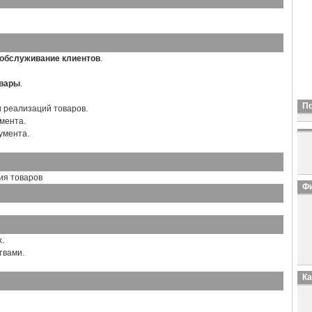
обслуживание клиентов
.
овары
.
П
и реализаций товаров.
мента.
умента.
ия товаров
Фи
.
твами.
К