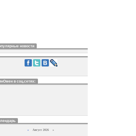
опулярные новости
нОмен в соц.сетях:
алендарь
«
Август 2026 »