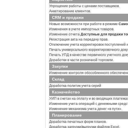
Упрощение работы с ценами поставщиков.
Анкетирование клиентов.
CRM и продажи
Новые возможности при работе в режиме
Само
Изменения в учете импортных товаров.
Изменение отчета
Доступные для продажи т
Регистрация акта на передачу прав.
Отключение учета корректировок поступлений 
Печать универсального корректировочного доку
Печать УПД в качестве первичного учетного док
Доработки в части розничной торговли.
Закупки
Изменение контроля обособленного обеспечен
Склад
Доработка политик учета серий
Казначейство
УИП в счетах на оплату и во входящих платежах
Изменение учета операций с денежными средс
Изменение механизма учета денег «в пути».
Планирование
Доработка печатных форм планов.
Доработка загрузки/выгрузки файлов Excel.