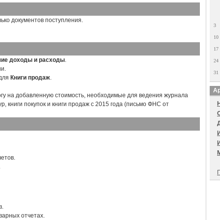
ько документов поступления.
3
10
17
ие доходы и расходы
.
24
и.
31
 для
Книги продаж
.
Ар
гу на добавленную стоимость, необходимые для ведения журнала
, книги покупок и книги продаж с 2015 года (письмо ФНС от
етов.
.
П
в.
варных отчетах.