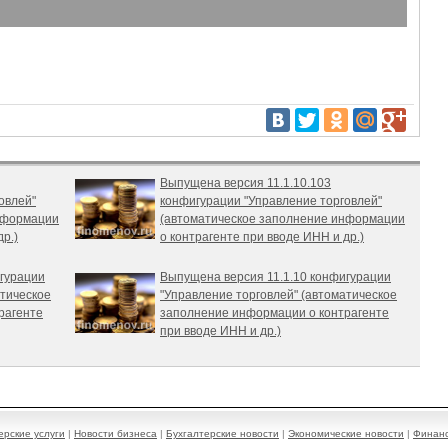
Выпущена версия 11.1.10.103
овлей"
конфигурации "Управление торговлей"
нформации
(автоматическое заполнение информации
р.)
о контрагенте при вводе ИНН и др.)
игурации
Выпущена версия 11.1.10 конфигурации
атическое
"Управление торговлей" (автоматическое
рагенте
заполнение информации о контрагенте
при вводе ИНН и др.)
ерские услуги
|
Новости бизнеса
|
Бухгалтерские новости
|
Экономические новости
|
Финанс