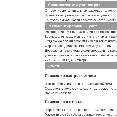
Управленческий учет затрат
Отнесение дополнительных расходов на нескол
Проверка актуальности партионного учета.
Контроль актуальности расчета себестоимости.
Регламентированный учет
Расширение функционала рабочего места
Проч
Взаимозачет задолженности внутри организаци
Отдельные случаи оформления счетов-фактур
Сервисные доработки механизма учета НДС.
Добавлены новые коды видов операций по нало
учета полученных и выставленных счетов-фактур
22.01.2015 № ГД-4-3/794@).
Отчеты
Изменение настроек отчета
Повышение удобства работы с настройками отч
Сохранение пользовательских настроек отчета
Варианты отчета.
Изменение в отчетах
Переработка отчетов по себестоимости товаро
Расчет итогов без учета единиц измерения в то