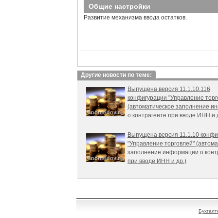
Общие настройки
Развитие механизма ввода остатков.
Другие новости по теме:
Выпущена версия 11.1.10.116
конфигурации "Управление торг
(автоматическое заполнение и
о контрагенте при вводе ИНН и д
Выпущена версия 11.1.10 конф
"Управление торговлей" (автом
заполнение информации о конт
при вводе ИНН и др.)
Бухгалт