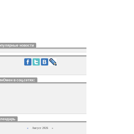
опулярные новости
нОмен в соц.сетях:
алендарь
«
Август 2026 »