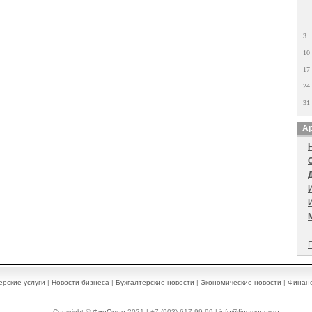
3
10
17
24
31
Ар
П
ерские услуги
|
Новости бизнеса
|
Бухгалтерские новости
|
Экономические новости
|
Финанс
Copyright ©
ФинОмен
2021 | +7 (903) 617-99-99 |
info@finomenov.ru