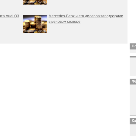
нта Audi Q3
Mercedes-Benz и его дилеров заподозрили
в ценовом сговоре
П
Фи
К