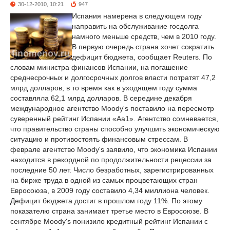
30-12-2010, 10:21
947
Испания намерена в следующем году
направить на обслуживание госдолга
намного меньше средств, чем в 2010 году.
В первую очередь страна хочет сократить
дефицит бюджета, сообщает Reuters. По
словам министра финансов Испании, на погашение
среднесрочных и долгосрочных долгов власти потратят 47,2
млрд долларов, в то время как в уходящем году сумма
составляла 62,1 млрд долларов. В середине декабря
международное агентство Moody's поставило на пересмотр
суверенный рейтинг Испании «Аа1». Агентство сомневается,
что правительство страны способно улучшить экономическую
ситуацию и противостоять финансовым стрессам. В
феврале агентство Moody's заявило, что экономика Испании
находится в рекордной по продолжительности рецессии за
последние 50 лет. Число безработных, зарегистрированных
на бирже труда в одной из самых процветающих стран
Евросоюза, в 2009 году составило 4,34 миллиона человек.
Дефицит бюджета достиг в прошлом году 11%. По этому
показателю страна занимает третье место в Евросоюзе. В
сентябре Moody's понизило кредитный рейтинг Испании с