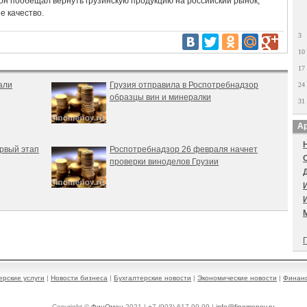
 он пообещал вернуть грузинскую продукцию на российский рынок,
е качество.
3
10
17
али
Грузия отправила в Роспотребнадзор
24
образцы вин и минералки
31
Ар
рвый этап
Роспотребнадзор 26 февраля начнет
проверки виноделов Грузии
П
ерские услуги
|
Новости бизнеса
|
Бухгалтерские новости
|
Экономические новости
|
Финанс
Copyright ©
ФинОмен
2021 | +7 (903) 617-99-99 |
info@finomenov.ru