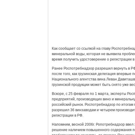
Как сообщает со ссылкой на главу Роспотребн
минеральной воды, которая не выявила пробле
время получить удостоверение о регистрации в
Ранее Роспотребнадзор разрешил вернуть в РФ
после того, как грузинская делегация впервые 
Национального агентства вина Леван Давиташви
грузинской продукции может быть снято уже ве
Вскоре, с 25 февраля по 1 марта, эксперты Ро
предприятий, производящих вино и минеральную
российский рынок. Роспотребнадзор по итогам 
разрешил 36 винзаводам и четырем производи
регистрации в РФ.
Напомним, весной 2006г. Ропотребнадзор ввел 
решение наличием повышенного содержания пе