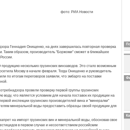
фото: РИА Новости
П
адзора Геннадия Онищенко, на днях завершилась повторная проверка
м. Таким образом, производитель "Боржоми" сможет в ближайшее
 России.
 продукцию нескольких грузинских винзаводов. Это стало возможным
посетила Москву в начале февраля. Тогда Онищенко и руководитель
ли по итогам переговоров заявили, что эмбарго на поставки
Фи
сной.
спотребнадзора провели проверку первой группы грузинских
 воду, что является условием для начала поставок их продукции на
первой инспекции грузинских производителей вина и "минералки"
телям минеральной воды предоставить образцы своей продукции для
К
запрет на импорт грузинских вин и минеральной воды, обосновав свое
стицидов в первом случае и несоответствием российским