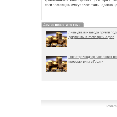
требованиям по качеству - во втором. При этом
если поставщики смогут обеспечить надлежаще
Другие новости по теме:
Лишь два винзавода Грузии под
документы в Роспотребнадзор
Роспотребнадзор завершает пе
проверки вина в Грузии
Бухгалт