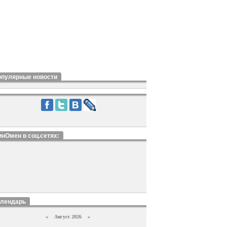
опулярные новости
нОмен в соц.сетях:
алендарь
«
Август 2026 »