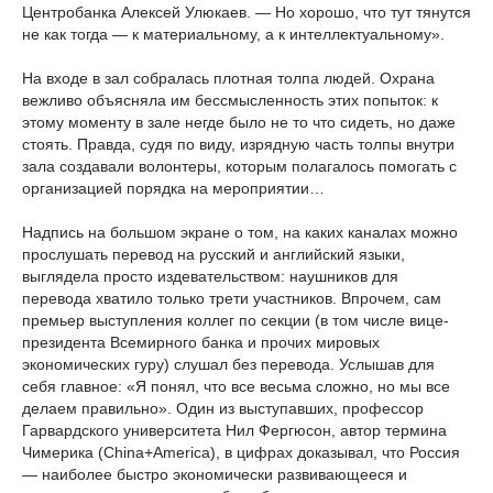
Центробанка Алексей Улюкаев. — Но хорошо, что тут тянутся
не как тогда — к материальному, а к интеллектуальному».
На входе в зал собралась плотная толпа людей. Охрана
вежливо объясняла им бессмысленность этих попыток: к
этому моменту в зале негде было не то что сидеть, но даже
стоять. Правда, судя по виду, изрядную часть толпы внутри
зала создавали волонтеры, которым полагалось помогать с
организацией порядка на мероприятии…
Надпись на большом экране о том, на каких каналах можно
прослушать перевод на русский и английский языки,
выглядела просто издевательством: наушников для
перевода хватило только трети участников. Впрочем, сам
премьер выступления коллег по секции (в том числе вице-
президента Всемирного банка и прочих мировых
экономических гуру) слушал без перевода. Услышав для
себя главное: «Я понял, что все весьма сложно, но мы все
делаем правильно». Один из выступавших, профессор
Гарвардского университета Нил Фергюсон, автор термина
Чимерика (China+America), в цифрах доказывал, что Россия
— наиболее быстро экономически развивающееся и