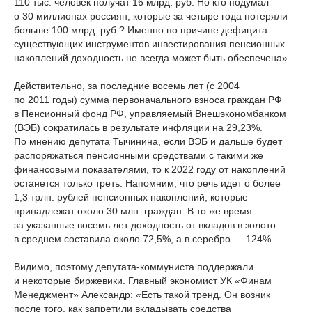
110 тыс. человек получат 16 млрд. руб. Но кто подумал
о 30 миллионах россиян, которые за четыре года потеряли
больше 100 млрд. руб.? Именно по причине дефицита
существующих инструментов инвестирования пенсионных
накоплений доходность не всегда может быть обеспечена».
Действительно, за последние восемь лет (с 2004
по 2011 годы) сумма первоначального взноса граждан РФ
в Пенсионный фонд РФ, управляемый Внешэкономбанком
(ВЭБ) сократилась в результате инфляции на 29,23%.
По мнению депутата Тычинина, если ВЭБ и дальше будет
распоряжаться пенсионными средствами с такими же
финансовыми показателями, то к 2022 году от накоплений
останется только треть. Напомним, что речь идет о более
1,3 трлн. рублей пенсионных накоплений, которые
принадлежат около 30 млн. граждан. В то же время
за указанные восемь лет доходность от вкладов в золото
в среднем составила около 72,5%, а в серебро — 124%.
Видимо, поэтому депутата-коммуниста поддержали
и некоторые биржевики. Главный экономист УК «Финам
Менеджмент» Александр: «Есть такой тренд. Он возник
после того, как запретили вкладывать средства