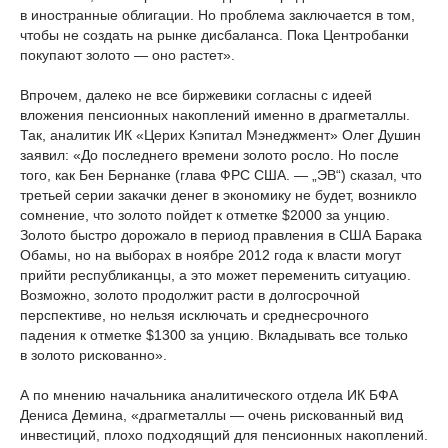
в иностранные облигации. Но проблема заключается в том,
чтобы не создать на рынке дисбаланса. Пока Центробанки
покупают золото — оно растет».
Впрочем, далеко не все биржевики согласны с идеей
вложения пенсионных накоплений именно в драгметаллы.
Так, аналитик ИК «Церих Кэпитал Мэнеджмент» Олег Душин
заявил: «До последнего времени золото росло. Но после
того, как Бен Бернанке (глава ФРС США. — „ЭВ“) сказал, что
третьей серии закачки денег в экономику не будет, возникло
сомнение, что золото пойдет к отметке $2000 за унцию.
Золото быстро дорожало в период правления в США Барака
Обамы, но на выборах в ноябре 2012 года к власти могут
прийти республиканцы, а это может переменить ситуацию.
Возможно, золото продолжит расти в долгосрочной
перспективе, но нельзя исключать и среднесрочного
падения к отметке $1300 за унцию. Вкладывать все только
в золото рискованно».
А по мнению начальника аналитического отдела ИК БФА
Дениса Демина, «драгметаллы — очень рискованный вид
инвестиций, плохо подходящий для пенсионных накоплений.