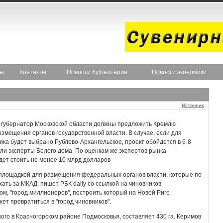
ты
Контакты
Новости бухгалтерии
Новости экономики
Источник
и губернатор Московской области должны предложить Кремлю
змещения органов государственной власти. В случае, если для
ика будет выбрано Рублево-Архангельское, проект обойдется в 6-8
ли эксперты Белого дома. По оценкам же экспертов рынка
дет стоить не менее 10 млрд долларов
 площадкой для размещения федеральных органов власти, которые по
ть за МКАД, пишет РБК daily со ссылкой на чиновников
ом, "город миллионеров", построить который на Новой Риге
т превратиться в "город чиновников".
го в Красногорском районе Подмосковья, составляет 430 га. Керимов