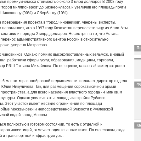
илья премиум-класса стоимостью около 3 млрд долларов В 2008 году
"город миллионеров" до бизнес-класса и увеличив его площадь почти
 Шишханову (90%) и Сбербанку (10%).
 превращения проекта в "город чиновников", уверены эксперты.
напоминает, что в 1997 году Казахстан перенес столицу из Алма-Аты
 составили порядка 2 млрд долларов. Несмотря на то, что Астана
 перенос административного центра России в относительно
ороже, уверена Матросова.
П
 чиновников. Однако помимо высокопоставленных вельмож, в новый
ал, работники сферы услуг, образования, медицины, торговли,
сор РЭШ Татьяна Михайлова. По ее оценке, массовый исход затронет
 6 млн кв. м разнообразной недвижимости, полагает директор отдела
Фи
le Юлия Никуличева. Так, для размещения сорокатысячной армии
пространства, а для всего населения властного города - 4 млн кв. м
труктуры. Однако увеличивать площадь застройки Рублево-
ы. Этот участок имеет жесткие ограничения по площади
пойме Москвы-реки и непосредственной близости к Рублевской
ьевой водой запад Москвы.
ся полностью в готовом состоянии, то есть с отделкой и
К
ларов инвестиций, отмечает один из аналитиков. По его словам, сюда
ий и транспортной инфраструктуры.