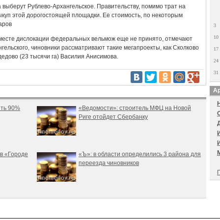
 выберут Рублево-Архангельское. Правительству, помимо трат на
ыкуп этой дорогостоящей площадки. Ее стоимость, по некоторым
аров
3
10
 месте дислокации федеральных вельмож еще не принято, отмечают
гельского, чиновники рассматривают такие мегапроекты, как Сколково
17
дедово (23 тысячи га) Василия Анисимова.
24
31
Ар
ить 90%
«Ведомости»: строитель МФЦ на Новой
Риге отойдет Сбербанку
в «Городе
«Ъ»: в области определились 3 района для
переезда чиновников
П