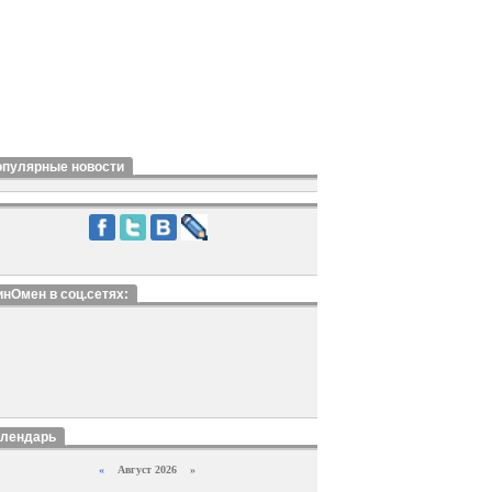
опулярные новости
нОмен в соц.сетях:
алендарь
«
Август 2026 »