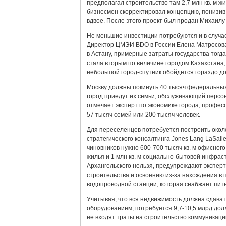
предполагал строительство там 2,7 млн кв. м ж
бизнесмен скорректировал концепцию, понизив 
вдвое. После этого проект был продан Михаилу
Не меньшие инвестиции потребуются и в случае
Директор ЦМЭИ BDO в России Елена Матросова 
в Астану, примерные затраты государства тогда
стала вторым по величине городом Казахстана,
небольшой город-спутник обойдется гораздо д
Москву должны покинуть 40 тысяч федеральных
город приедут их семьи, обслуживающий персон
отмечает эксперт по экономике города, профес
57 тысяч семей или 200 тысяч человек.
Для переселенцев потребуется построить около
стратегического консалтинга Jones Lang LaSal
чиновников нужно 600-700 тысяч кв. м офисного 
жилья и 1 млн кв. м социально-бытовой инфрас
Архангельского нельзя, предупреждают эксперт
строительства и освоению из-за нахождения в 
водопроводной станции, которая снабжает пит
Учитывая, что вся недвижимость должна сдавать
оборудованием, потребуется 9,7-10,5 млрд дол
не входят траты на строительство коммуникац