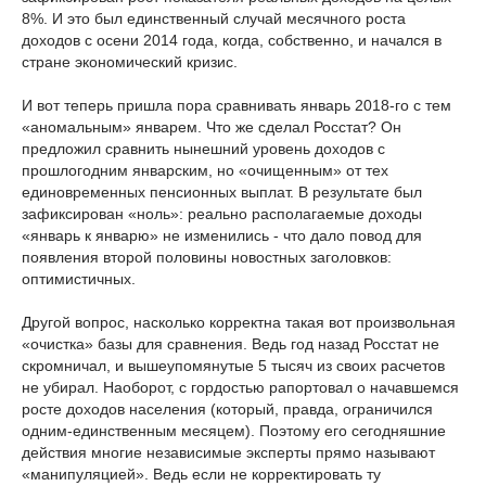
8%. И это был единственный случай месячного роста
доходов с осени 2014 года, когда, собственно, и начался в
стране экономический кризис.
И вот теперь пришла пора сравнивать январь 2018-го с тем
«аномальным» январем. Что же сделал Росстат? Он
предложил сравнить нынешний уровень доходов с
прошлогодним январским, но «очищенным» от тех
единовременных пенсионных выплат. В результате был
зафиксирован «ноль»: реально располагаемые доходы
«январь к январю» не изменились - что дало повод для
появления второй половины новостных заголовков:
оптимистичных.
Другой вопрос, насколько корректна такая вот произвольная
«очистка» базы для сравнения. Ведь год назад Росстат не
скромничал, и вышеупомянутые 5 тысяч из своих расчетов
не убирал. Наоборот, с гордостью рапортовал о начавшемся
росте доходов населения (который, правда, ограничился
одним-единственным месяцем). Поэтому его сегодняшние
действия многие независимые эксперты прямо называют
«манипуляцией». Ведь если не корректировать ту