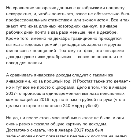
Но сравнение январских данных с декабрьскими попросту
некорректно, и, чтобы понять это, вовсе не обязательно быть
профессиональным статистиком или экономистом. Все и так
знают, что из-за длинных новогодних каникул, в январе
рабочих дней почти в два раза меньше, чем в декабре.
Кроме того, именно на декабрь традиционно приходятся
выплаты годовых премий, тринадцатых зарплат и других
финансовых поощрений. Поэтому тот факт, что январские
доходы вдвое ниже декабрьских — вовсе не новость и не
повод для паники.
А сравнивать январские доходы следует с такими же
январскими, но за прошлый год. И Росстат также это делает -
но и тут все не просто с цифрами. Дело в том, что в январе
2017-го произошла единовременная выплата пенсионных
компенсаций за 2016 год: по 5 тысяч рублей на руки (что в
целом по стране составило 240 млрд рублей).
Ни до, ни после столь масштабных выплат не было, и они
очень резко исказили общую картину по доходам.
Достаточно сказать, что в январе 2017 года был
зафиксирован рост показателя реальных доходов на целых