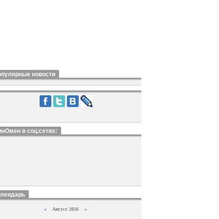
опулярные новости
нОмен в соц.сетях:
алендарь
«
Август 2026 »