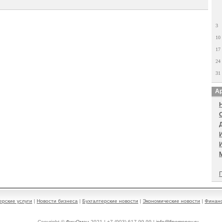
3
10
17
24
31
Ар
П
ерские услуги
|
Новости бизнеса
|
Бухгалтерские новости
|
Экономические новости
|
Финанс
Copyright ©
ФинОмен
2021 | +7 (903) 617-99-99 |
info@finomenov.ru