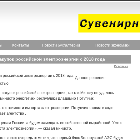
ты
Контакты
Новости бухгалтерии
Новости экономики
купок российской электроэнергии с 2018 года
Источник
Данное решение
остью
 закупок российской электроэнергии, так как Минску не удалось
л министр энергетики республики Владимир Потупчик.
ь о стоимости импорта электроэнергии, Потупчик заявил в ходе
ет агентство .
 ценам России, а будем замещать ее собственной выработкой. Уже с
та электроэнергии», — сказал министр.
о в свою очередь отметил, что первый блок Белорусской АЭС будет