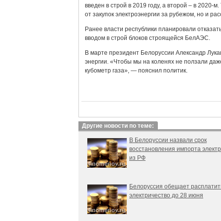
введен в строй в 2019 году, а второй – в 2020-
от закупок электроэнергии за рубежом, но и ра
Ранее власти республики планировали отказать
вводом в строй блоков строящейся БелАЭС.
В марте президент Белоруссии Александр Лука
энергии. «Чтобы мы на коленях не ползали да
кубометр газа», — пояснил политик.
Другие новости по теме:
В Белоруссии назвали срок
восстановления импорта элект
из РФ
Белоруссия обещает расплатит
электричество до 28 июня