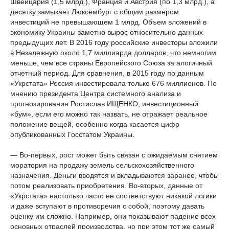
Швейцария (1,5 млрд.), Франция и Австрия (по 1,3 млрд.), а
десятку замыкает Люксембург с общим размером
инвестиций не превышающем 1 млрд. Объем вложений в
экономику Украины заметно вырос относительно данных
предыдущих лет. В 2016 году российские инвесторы вложили
в Незалежную около 1,7 миллиарда долларов, что немногим
меньше, чем все страны Европейского Союза за алогичный
отчетный период. Для сравнения, в 2015 году по данным
«Укрстата» Россия инвестировала только 676 миллионов. По
мнению президента Центра системного анализа и
прогнозирования Ростислав ИЩЕНКО, инвестиционный
«бум», если его можно так назвать, не отражает реальное
положение вещей, особенно когда касается цифр
опубликованных Госстатом Украины.
— Во-первых, рост может быть связан с ожидаемым снятием
моратория на продажу земель сельскохозяйственного
назначения. Деньги вводятся и вкладываются заранее, чтобы
потом реализовать приобретения. Во-вторых, данные от
«Укрстата» настолько часто не соответствуют никакой логики
и даже вступают в противоречия с собой, поэтому давать
оценку им сложно. Например, они показывают падение всех
основных отраслей производства, но при этом тот же самый