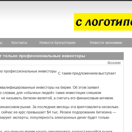
ты
Контакты
Новости бухгалтерии
Новости экономики
ут только профессиональные инвесторы
Источник
С таким предложением выступает
 квалифицированные инвесторы на бирже. Об этом заявил
о словам, для «обычных людей» такие инвестиции слишком
 не называть биткоин валютой, а считать его финансовым активом.
финансовом рынке. За последние месяцы эта криптовалюта несколько
 сейчас ее курс превышает $4 тыс. Резкое подорожание биткоина —
озируют эксперты, популярность электронных денег будет только
о, что пришло время начать регулировать разрастающийся рынок