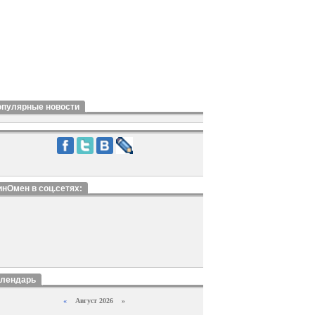
опулярные новости
нОмен в соц.сетях:
алендарь
«
Август 2026 »