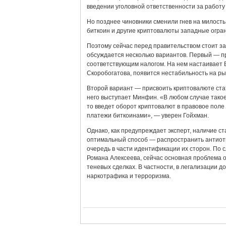
введении уголовной ответственности за работу 
Но позднее чиновники сменили гнев на милость
биткоин и другие криптовалюты западные огра
Поэтому сейчас перед правительством стоит за
обсуждается несколько вариантов. Первый — п
соответствующим налогом. На нем настаивает Б
Скоробогатова, появится нестабильность на ры
Второй вариант — присвоить криптовалюте стат
него выступает Минфин. «В любом случае такое
то введет оборот криптовалют в правовое поле 
платежи биткоинами», — уверен Гойхман.
Однако, как предупреждает эксперт, наличие с
оптимальный способ — распространить антиотм
очередь в части идентификации их сторон. По с
Романа Алексеева, сейчас основная проблема о
теневых сделках. В частности, в легализации 
наркотрафика и терроризма.