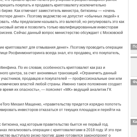
азрешить покупать и продавать криптовалюту исключительно
бирже. Как отмечает заместитель министра, биткоины — «очень
 потере денег». Поэтому ведомство не допустит «обычных людей» к
овать. «Мы предлагаем называть это валютой, но регулировать это как
ансовый актив и позволить только квалифицированным инвесторам
Моисеев. Сейчас данный вопрос министерство обсуждает с Московской
П
ние криптовалют для отмывания денег». Поэтому проводить операции
 лице Росфинмониторинга всегда знал, кто продавец, кто покупатель,
 Минфина. По их словам, особенность криптовалют как раз и
иного центра, за счет анонимных транзакций. «Ограничить данный
го участников, продавцов и покупателей — профессиональные они или
Фи
ономических властей любой страны. Именно такое положение создает
же время их опасность», — поясняет «МК» ведущий аналитик ГК
в eToro Михаил Мащенко, «правительству придется изрядно попотеть
ивировать инвесторов отказаться от текущих площадок и перейти на
К
 биткоина, над которым правительство бьется не первый год.
ах легализовать операции с криптовалютами в 2018 году. И это при
омство выступало резко против: даже готовился законопроект о