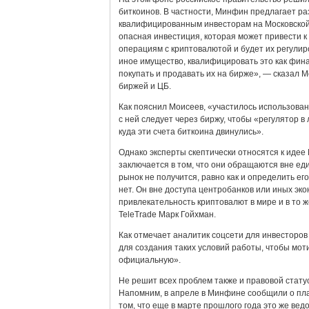
биткоинов. В частности, Минфин предлагает р
квалифицированным инвесторам на Московской 
опасная инвестиция, которая может привести к
операциям с криптовалютой и будет их регулир
иное имущество, квалифицировать это как фин
покупать и продавать их на бирже», — сказал 
биржей и ЦБ.
Как пояснил Моисеев, «участилось использова
с ней следует через биржу, чтобы «регулятор в
куда эти счета биткоина двинулись».
Однако эксперты скептически относятся к идее
заключается в том, что они обращаются вне ед
рынок не получится, равно как и определить е
нет. Он вне доступа центробанков или иных эк
привлекательность криптовалют в мире и в то 
TeleTrade Марк Гойхман.
Как отмечает аналитик соцсети для инвесторо
для создания таких условий работы, чтобы мот
официальную».
Не решит всех проблем также и правовой статус
Напомним, в апреле в Минфине сообщили о план
том, что еще в марте прошлого года это же вед