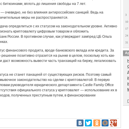
с биткоинами, вплоть до лишения свободы на 7 лет.
 — очевидно, не без влияния антироссийских санкций. Ведь на
3
ничительные меры не распространяются.
10
дача определиться с их статусом на законодательном уровне. Активно
17
ризнать криптовалюту цифровым товаром и обложить
24
анк России. В противном случае, как утверждает зампред ЦБ Ольга
нках.
31
ус финансового продукта, вроде банковского вклада или кредита. За
Ар
 решение позитивно отразится на рынке в целом, поскольку хоть как-
и даст возможность вывести часть транзакций на биржу, легализовать
татуса не станет панацеей от существующих рисков. Поэтому самый
ывочное законодательство на сделки с криптовалютой. В первую
ловам руководителя юридического департамента Castle Family Office
тсутствия официального статуса у криптовалют — использование их в
доходов, полученных преступным путем, в финансировании
П