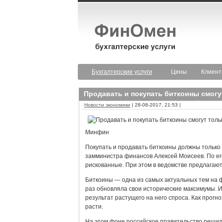
Бухгалтерские услуги
Цены
Клиен
Продавать и покупать биткоины смог
Новости экономики
| 28-08-2017, 21:53 |
Минфин
Покупать и продавать биткоины должны только
замминистра финансов Алексей Моисеев. По ег
рискованные. При этом в ведомстве предлагают
Биткоины — одна из самых актуальных тем на 
раз обновляла свои исторические максимумы. И
результат растущего на него спроса. Как прогн
расти.
На этом фоне российское правительство решил