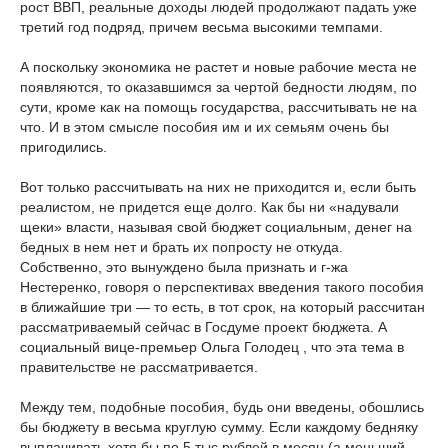
рост ВВП, реальные доходы людей продолжают падать уже
третий год подряд, причем весьма высокими темпами.
А поскольку экономика не растет и новые рабочие места не
появляются, то оказавшимся за чертой бедности людям, по
сути, кроме как на помощь государства, рассчитывать не на
что. И в этом смысле пособия им и их семьям очень бы
пригодились.
Вот только рассчитывать на них не приходится и, если быть
реалистом, не придется еще долго. Как бы ни «надували
щеки» власти, называя свой бюджет социальным, денег на
бедных в нем нет и брать их попросту не откуда.
Собственно, это вынуждено была признать и г-жа
Нестеренко, говоря о перспективах введения такого пособия
в ближайшие три — то есть, в тот срок, на который рассчитан
рассматриваемый сейчас в Госдуме проект бюджета. А
социальный вице-премьер Ольга Голодец , что эта тема в
правительстве не рассматривается.
Между тем, подобные пособия, будь они введены, обошлись
бы бюджету в весьма круглую сумму. Если каждому бедняку
выплачивать хотя бы по 5 тыс рублей в месяц (а меньший