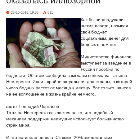
оказалась иллюзорной
28-10-2016, 19:53
811
Как бы ни «надували
щеки» власти, называя
свой бюджет
социальным, денег для
бедных в нем нет
Министерство финансов
выступает за введение в
России пособий по
бедности. Об этом сообщила замглавы ведомства Татьяна
Нестеренко. Идея - крайне актуальная для страны, в которой
число бедных растет от месяца к месяцу. Вот только шансов
на ее воплощение в жизнь крайне немного.
фото: Геннадий Черкасов
Татьяна Нестеренко ссылается на то, что подобный
механизм поддержки неимущих использует большинство
стран мира.
И это истинная правда. Скажем, 20% американских