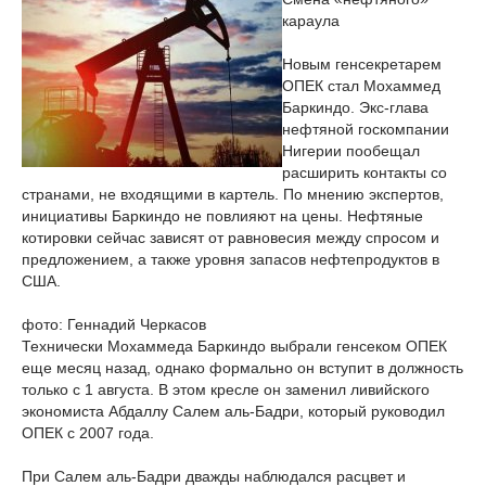
караула
Новым генсекретарем
ОПЕК стал Мохаммед
Баркиндо. Экс-глава
нефтяной госкомпании
Нигерии пообещал
расширить контакты со
странами, не входящими в картель. По мнению экспертов,
инициативы Баркиндо не повлияют на цены. Нефтяные
котировки сейчас зависят от равновесия между спросом и
предложением, а также уровня запасов нефтепродуктов в
США.
фото: Геннадий Черкасов
Технически Мохаммеда Баркиндо выбрали генсеком ОПЕК
еще месяц назад, однако формально он вступит в должность
только с 1 августа. В этом кресле он заменил ливийского
экономиста Абдаллу Салем аль-Бадри, который руководил
ОПЕК с 2007 года.
При Салем аль-Бадри дважды наблюдался расцвет и