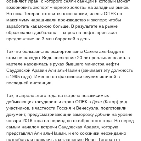
обвиняют Иран, с которого сняли санкции и который может
возобновить экспорт «черного золота» на западный рынок.
Но пока Тегеран готовится к экспансии, члены ОПЕК по
максимуму наращивали производство и экспорт, чтобы
заработать как можно больше. В результате на рынке
образовался дисбаланс — спрос на нефть превысил
предложение на 3 млн баррелей в день.
Так что большинство экспертов вины Салем аль-Бадри в
этом не находят. Ведь последние 20 лет реальная власть в
картеле находилась в руках бывшего министра нефти
Саудовской Аравии Али аль-Наими (занимает эту должность
с 1995 года). Именно он фактически служил истиной в
последней инстанции.
Так, в апреле этого года на встрече независимых
добывающих государств и стран ОПЕК в Дохе (Катар) ряд
участников, в частности Россия и Венесуэла, подготовили
документ, предусматривающий заморозку добычи на уровне
января 2016 года на период до октября этого года. Но перед
самым началом встречи Саудовская Аравия, которую
представлял Али аль-Наими, и его союзники неожиданно
потребовали привлечь к соглашению Иран. Тегеран от