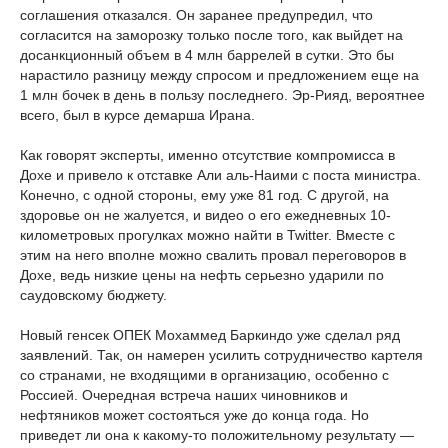
соглашения отказался. Он заранее предупредил, что
согласится на заморозку только после того, как выйдет на
досанкционный объем в 4 млн баррелей в сутки. Это бы
нарастило разницу между спросом и предложением еще на
1 млн бочек в день в пользу последнего. Эр-Рияд, вероятнее
всего, был в курсе демарша Ирана.
Как говорят эксперты, именно отсутствие компромисса в
Дохе и привело к отставке Али аль-Наими с поста министра.
Конечно, с одной стороны, ему уже 81 год. С другой, на
здоровье он не жалуется, и видео о его ежедневных 10-
километровых прогулках можно найти в Twitter. Вместе с
этим на него вполне можно свалить провал переговоров в
Дохе, ведь низкие цены на нефть серьезно ударили по
саудовскому бюджету.
Новый генсек ОПЕК Мохаммед Баркиндо уже сделал ряд
заявлений. Так, он намерен усилить сотрудничество картеля
со странами, не входящими в организацию, особенно с
Россией. Очередная встреча наших чиновников и
нефтяников может состояться уже до конца года. Но
приведет ли она к какому-то положительному результату —