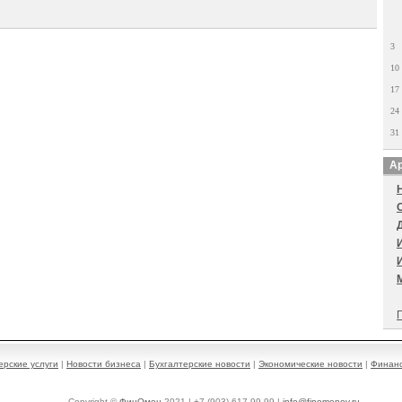
3
10
17
24
31
Ар
П
ерские услуги
|
Новости бизнеса
|
Бухгалтерские новости
|
Экономические новости
|
Финанс
Copyright ©
ФинОмен
2021 | +7 (903) 617-99-99 |
info@finomenov.ru