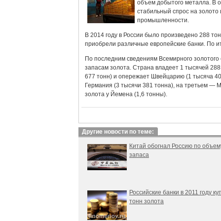
объем добытого металла. В о
стабильный спрос на золото 
промышленности.
В 2014 году в России было произведено 288 то
приобрели различные европейские банки. По ит
По последним сведениям Всемирного золотого с
запасам золота. Страна владеет 1 тысячей 288
677 тонн) и опережает Швейцарию (1 тысяча 40
Германия (3 тысячи 381 тонна), на третьем —
золота у Йемена (1,6 тонны).
Другие новости по теме:
Китай обогнал Россию по объем
запаса
Российские банки в 2011 году ку
тонн золота