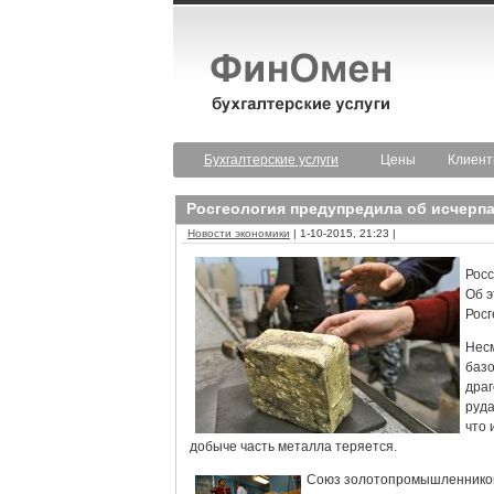
Бухгалтерские услуги
Цены
Клиен
Росгеология предупредила об исчерпа
Новости экономики
| 1-10-2015, 21:23 |
Росс
Об э
Росг
Несм
базо
драг
руда
что 
добыче часть металла теряется.
Союз золотопромышленников 