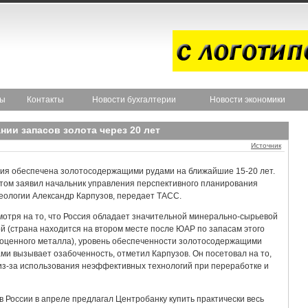
ты
Контакты
Новости бухгалтерии
Новости экономики
нии запасов золота через 20 лет
Источник
ия обеспечена золотосодержащими рудами на ближайшие 15-20 лет.
том заявил начальник управления перспективного планирования
еологии Александр Карпузов, передает ТАСС.
отря на то, что Россия обладает значительной минерально-сырьевой
й (страна находится на втором месте после ЮАР по запасам этого
оценного металла), уровень обеспеченности золотосодержащими
ми вызывает озабоченность, отметил Карпузов. Он посетовал на то,
из-за использования неэффективных технологий при переработке и
России в апреле предлагал Центробанку купить практически весь