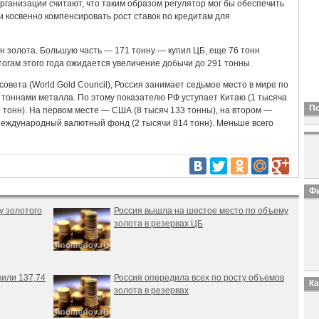
рганизации считают, что таким образом регулятор мог бы обеспечить
и косвенно компенсировать рост ставок по кредитам для
нн золота. Большую часть — 171 тонну — купил ЦБ, еще 76 тонн
огам этого года ожидается увеличение добычи до 291 тонны.
овета (World Gold Council), Россия занимает седьмое место в мире по
 тоннами металла. По этому показателю РФ уступает Китаю (1 тысяча
П
 тонн). На первом месте — США (8 тысяч 133 тонны), на втором —
 Международный валютный фонд (2 тысячи 814 тонн). Меньше всего
Фи
у золотого
Россия вышла на шестое место по объему
золота в резервах ЦБ
пили 137,74
Россия опередила всех по росту объемов
К
золота в резервах