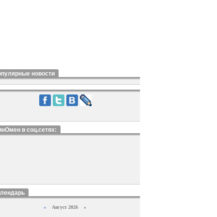
опулярные новости
нОмен в соц.сетях:
алендарь
«
Август 2026 »