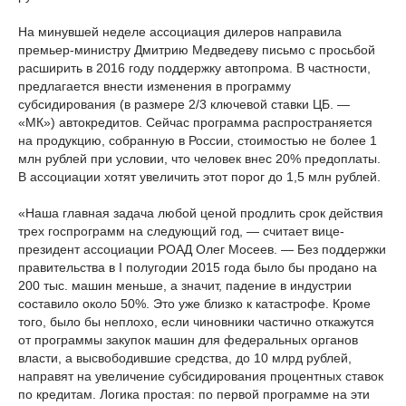
На минувшей неделе ассоциация дилеров направила
премьер-министру Дмитрию Медведеву письмо с просьбой
расширить в 2016 году поддержку автопрома. В частности,
предлагается внести изменения в программу
субсидирования (в размере 2/3 ключевой ставки ЦБ. —
«МК») автокредитов. Сейчас программа распространяется
на продукцию, собранную в России, стоимостью не более 1
млн рублей при условии, что человек внес 20% предоплаты.
В ассоциации хотят увеличить этот порог до 1,5 млн рублей.
«Наша главная задача любой ценой продлить срок действия
трех госпрограмм на следующий год, — считает вице-
президент ассоциации РОАД Олег Мосеев. — Без поддержки
правительства в I полугодии 2015 года было бы продано на
200 тыс. машин меньше, а значит, падение в индустрии
составило около 50%. Это уже близко к катастрофе. Кроме
того, было бы неплохо, если чиновники частично откажутся
от программы закупок машин для федеральных органов
власти, а высвободившие средства, до 10 млрд рублей,
направят на увеличение субсидирования процентных ставок
по кредитам. Логика простая: по первой программе на эти