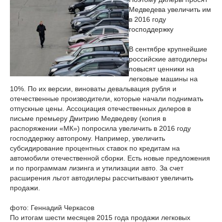
Медведева увеличить им
в 2016 году
господдержку
В сентябре крупнейшие
российские автодилеры
повысят ценники на
легковые машины на
10%. По их версии, виноваты девальвация рубля и
отечественные производители, которые начали поднимать
отпускные цены. Ассоциация отечественных дилеров в
письме премьеру Дмитрию Медведеву (копия в
распоряжении «МК») попросила увеличить в 2016 году
господдержку автопрому. Например, увеличить
субсидирование процентных ставок по кредитам на
автомобили отечественной сборки. Есть новые предложения
и по программам лизинга и утилизации авто. За счет
расширения льгот автодилеры рассчитывают увеличить
продажи.
фото: Геннадий Черкасов
По итогам шести месяцев 2015 года продажи легковых