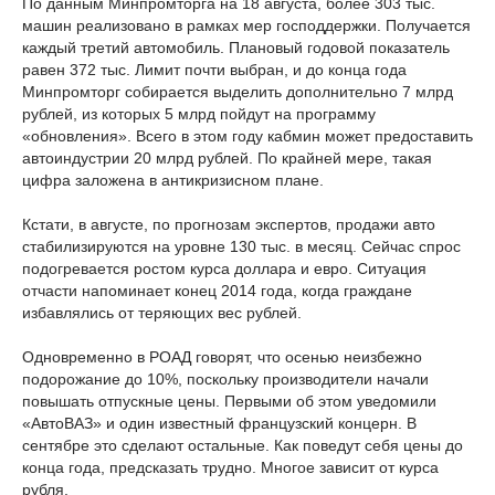
По данным Минпромторга на 18 августа, более 303 тыс.
машин реализовано в рамках мер господдержки. Получается
каждый третий автомобиль. Плановый годовой показатель
равен 372 тыс. Лимит почти выбран, и до конца года
Минпромторг собирается выделить дополнительно 7 млрд
рублей, из которых 5 млрд пойдут на программу
«обновления». Всего в этом году кабмин может предоставить
автоиндустрии 20 млрд рублей. По крайней мере, такая
цифра заложена в антикризисном плане.
Кстати, в августе, по прогнозам экспертов, продажи авто
стабилизируются на уровне 130 тыс. в месяц. Сейчас спрос
подогревается ростом курса доллара и евро. Ситуация
отчасти напоминает конец 2014 года, когда граждане
избавлялись от теряющих вес рублей.
Одновременно в РОАД говорят, что осенью неизбежно
подорожание до 10%, поскольку производители начали
повышать отпускные цены. Первыми об этом уведомили
«АвтоВАЗ» и один известный французский концерн. В
сентябре это сделают остальные. Как поведут себя цены до
конца года, предсказать трудно. Многое зависит от курса
рубля.