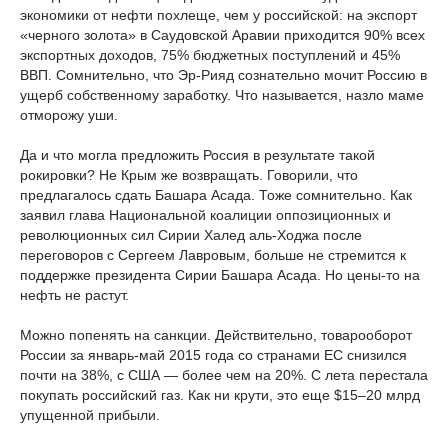
экономики от нефти похлеще, чем у российской: на экспорт
«черного золота» в Саудовской Аравии приходится 90% всех
экспортных доходов, 75% бюджетных поступлений и 45%
ВВП. Сомнительно, что Эр-Рияд сознательно мочит Россию в
ущерб собственному заработку. Что называется, назло маме
отморожу уши.
Да и что могла предложить Россия в результате такой
рокировки? Не Крым же возвращать. Говорили, что
предлагалось сдать Башара Асада. Тоже сомнительно. Как
заявил глава Национальной коалиции оппозиционных и
революционных сил Сирии Халед аль-Ходжа после
переговоров с Сергеем Лавровым, больше не стремится к
поддержке президента Сирии Башара Асада. Но цены-то на
нефть не растут.
Можно попенять на санкции. Действительно, товарооборот
России за январь-май 2015 года со странами ЕС снизился
почти на 38%, с США — более чем на 20%. С лета перестала
покупать российский газ. Как ни крути, это еще $15–20 млрд
упущенной прибыли.