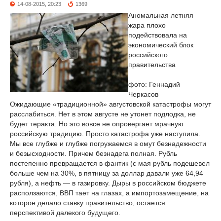
14-08-2015, 20:23
1369
Аномальная летняя
жара плохо
подействовала на
экономический блок
российского
правительства
фото: Геннадий
Черкасов
Ожидающие «традиционной» августовской катастрофы могут
расслабиться. Нет в этом августе не утонет подлодка, не
будет теракта. Но это вовсе не опровергает мрачную
российскую традицию. Просто катастрофа уже наступила.
Мы все глубже и глубже погружаемся в омут безнадежности
и безысходности. Причем безнадега полная. Рубль
постепенно превращается в фантик (c мая рубль подешевел
больше чем на 30%, в пятницу за доллар давали уже 64,94
рубля), а нефть — в газировку. Дыры в российском бюджете
расползаются, ВВП тает на глазах, а импортозамещение, на
которое делало ставку правительство, остается
перспективой далекого будущего.