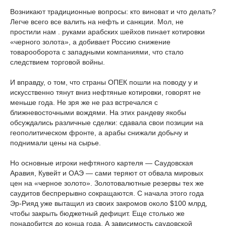
Возникают традиционные вопросы: кто виноват и что делать?
Легче всего все валить на нефть и санкции. Мол, не
простили нам . руками арабских шейхов пинает котировки
«черного золота», а добивает Россию снижение
товарооборота с западными компаниями, что стало
следствием торговой войны.
И вправду, о том, что страны ОПЕК пошли на поводу у и
искусственно тянут вниз нефтяные котировки, говорят не
меньше года. Не зря же не раз встречался с
ближневосточными вождями. На этих рандеву якобы
обсуждались различные сделки: сдавала свои позиции на
геополитическом фронте, а арабы снижали добычу и
поднимали цены на сырье.
Но основные игроки нефтяного картеля — Саудовская
Аравия, Кувейт и ОАЭ — сами теряют от обвала мировых
цен на «черное золото». Золотовалютные резервы тех же
саудитов беспрерывно сокращаются. С начала этого года
Эр-Рияд уже вытащил из своих закромов около $100 млрд,
чтобы закрыть бюджетный дефицит. Еще столько же
понадобится до конца года. А зависимость саудовской