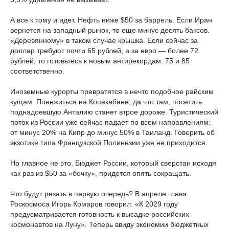
А все к тому и идет. Нефть ниже $50 за баррель. Если Иран
вернется на западный рынок, то еще минус десять баксов.
«Деревянному» в таком случае крышка. Если сейчас за
доллар требуют почти 65 рублей, а за евро — более 72
рублей, то готовьтесь к новым антирекордам: 75 и 85
соответственно.
Иноземные курорты превратятся в нечто подобное райским
кущам. Понежиться на Копакабане, да что там, посетить
поднадоевшую Анталию станет втрое дороже. Туристический
поток из России уже сейчас падает по всем направлениям:
от минус 20% на Кипр до минус 50% в Таиланд. Говорить об
экзотике типа Французской Полинезии уже не приходится.
Но главное не это. Бюджет России, который сверстан исходя
как раз из $50 за «бочку», придется опять сокращать.
Что будут резать в первую очередь? В апреле глава
Роскосмоса Игорь Комаров говорил: «К 2029 году
предусматривается готовность к высадке российских
космонавтов на Луну». Теперь ввиду экономии бюджетных