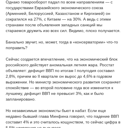
Однако товарооборот падал по всем направлениям — с
государствами Евразийского экономического союза
(Арменией, Белоруссией, Казахстаном и Киргизией) он
сократился на 27%, с Китаем — на 30%. А ведь с этими
странами после объявления западных санкций мы
стараемся дружить изо всех сил. Видимо, плохо получается.
Банально звучит, но, может, тогда в «консерватории» что-то
поправить?
Сейчас создается впечатление, что на экономический блок
российского действует аномальная летняя жара. Росстат
объявляет: дефицит ВВП по итогам I полугодия составил
2,8%, причем во II квартале он вырос до 4,6% в годовом
выражении. Но министр экономического развития сохраняет
спокойствие — во второй половине года все изменится к
лучшему, дефицит ВВП не превысит 3%, как и было
запланировано.
Но независимые экономисты бьют в набат. Если еще
недавно бывший глава Минфина говорил, что падение ВВП
составит 4% и это считалось кощунством, то сейчас цифра в
5,5% удивления не вызывает.