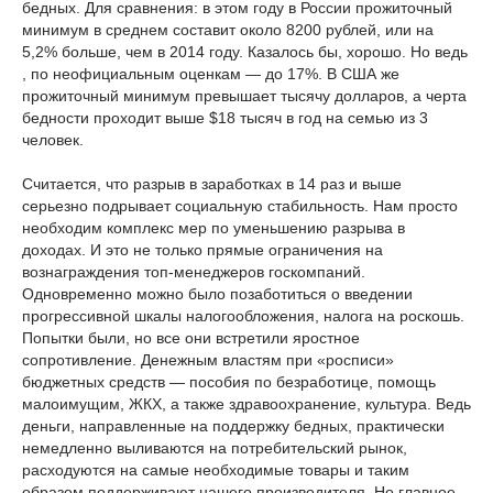
бедных. Для сравнения: в этом году в России прожиточный
минимум в среднем составит около 8200 рублей, или на
5,2% больше, чем в 2014 году. Казалось бы, хорошо. Но ведь
, по неофициальным оценкам — до 17%. В США же
прожиточный минимум превышает тысячу долларов, а черта
бедности проходит выше $18 тысяч в год на семью из 3
человек.
Считается, что разрыв в заработках в 14 раз и выше
серьезно подрывает социальную стабильность. Нам просто
необходим комплекс мер по уменьшению разрыва в
доходах. И это не только прямые ограничения на
вознаграждения топ-менеджеров госкомпаний.
Одновременно можно было позаботиться о введении
прогрессивной шкалы налогообложения, налога на роскошь.
Попытки были, но все они встретили яростное
сопротивление. Денежным властям при «росписи»
бюджетных средств — пособия по безработице, помощь
малоимущим, ЖКХ, а также здравоохранение, культура. Ведь
деньги, направленные на поддержку бедных, практически
немедленно выливаются на потребительский рынок,
расходуются на самые необходимые товары и таким
образом поддерживают нашего производителя. Но главное