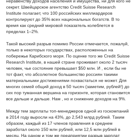
неравенству доходов населения и имущества, ни для кого не
секрет. Швейцарское агентство Credit Suisse Research
Institute полагает, что 100 российских миллиардеров
контролируют до 35% всех национальных богатств. В то
время как средний мировой показатель колеблется в
пределах 1–2%.
Такой высокий разрыв помимо России отмечается, пожалуй,
только в некоторых государствах, расположенных на
побережье Карибского моря. По оценке того же Credit Suisse
Research Institute, в нашей стране проживает около 2 тысяч
человек, чье состояние превышает $50 млн. И , если бы не
тот факт, что абсолютное большинство россиян такими
материальными достижениями похвастаться не может. Для
многих семей общий доход в 50 тысяч (заметим, рублей!) до
сих пор туманная вершина на горизонте, которая становится
все дальше и дальше. Нам , но и снижение доходов на 9%.
Между тем зарплаты топ-менеджеров одной из госкомпаний
в 2014 году выросли на 43%, до 2,543 млрд рублей. Таким
образом, каждый из 17 членов правления в среднем
заработал около 150 млн рублей, или 12,5 млн рублей в
месяц. На одном и том же предприятии разрыв зарплат