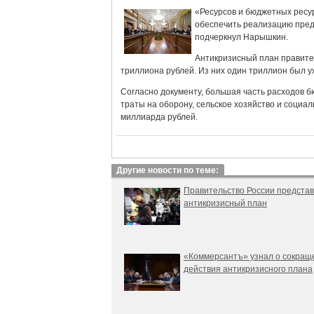
«Ресурсов и бюджетных ресур
обеспечить реализацию пред
подчеркнул Нарышкин.
Антикризисный план правител
триллиона рублей. Из них один триллион был у
Согласно документу, большая часть расходов б
траты на оборону, сельское хозяйство и социа
миллиарда рублей.
Другие новости по теме:
Правительство России предста
антикризисный план
«Коммерсантъ» узнал о сокращ
действия антикризисного плана