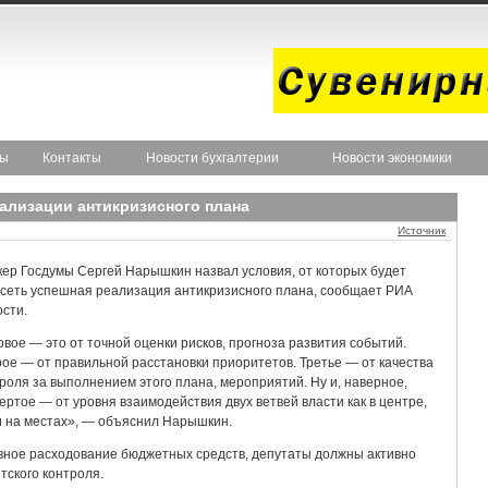
ты
Контакты
Новости бухгалтерии
Новости экономики
ализации антикризисного плана
Источник
ер Госдумы Сергей Нарышкин назвал условия, от которых будет
сеть успешная реализация антикризисного плана, сообщает РИА
сти.
вое — это от точной оценки рисков, прогноза развития событий.
ое — от правильной расстановки приоритетов. Третье — от качества
роля за выполнением этого плана, мероприятий. Ну и, наверное,
ертое — от уровня взаимодействия двух ветвей власти как в центре,
и на местах», — объяснил Нарышкин.
вное расходование бюджетных средств, депутаты должны активно
ского контроля.