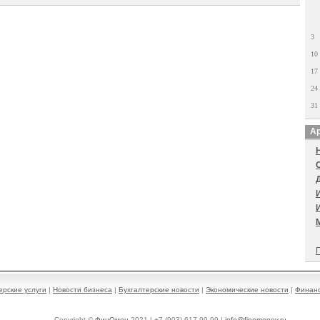
3
10
17
24
31
Ар
П
ерские услуги
|
Новости бизнеса
|
Бухгалтерские новости
|
Экономические новости
|
Финанс
Copyright ©
ФинОмен
2021 | +7 (903) 617-99-99 |
info@finomenov.ru