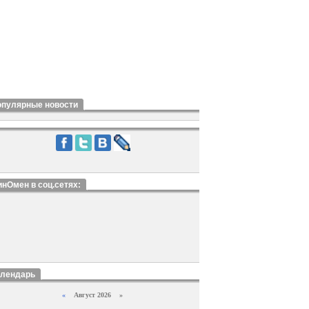
опулярные новости
нОмен в соц.сетях:
алендарь
«
Август 2026 »