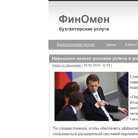
Бухгалтерские услуги
Цены
Клиен
Нарышкин назвал условия успеха в ре
Новости экономики
| 30-01-2015, 11:53 |
Спик
зави
Ново
«Пер
Втор
конт
четв
так 
По словам спикера, чтобы обеспечить эффекти
пользоваться расширенной системой парламент