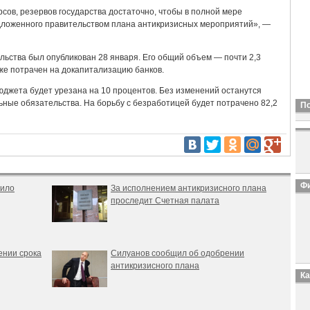
сов, резервов государства достаточно, чтобы в полной мере
ложенного правительством плана антикризисных мероприятий», —
ьства был опубликован 28 января. Его общий объем — почти 2,3
же потрачен на докапитализацию банков.
юджета будет урезана на 10 процентов. Без изменений останутся
льные обязательства. На борьбу с безработицей будет потрачено 82,2
П
Фи
вило
За исполнением антикризисного плана
проследит Счетная палата
ении срока
Силуанов сообщил об одобрении
антикризисного плана
К