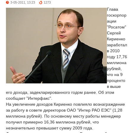
3-05-2011, 13:23
1273
Глава
госкорпор
ации
"Росатом"
Сергей
Кириенко
заработал
в 2010
году 17,76
миллиона
рублей,
что на 9
проценто
в выше
его дохода, задекларированного годом ранее. Об этом
сообщает "Интерфакс".
На увеличение доходов Кириенко повлияло вознаграждение
за работу в совете директоров ОАО "Интер РАО ЕЭС" (1,28
миллиона рублей). По основному месту работы менеджер
получил примерно 16,36 миллиона рублей, что
незначительно превышает сумму 2009 года.