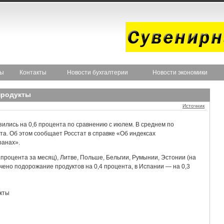
ты
Контакты
Новости бухгалтерии
Новости экономики
продукты
Источник
зились на 0,6 процента по сравнению с июлем. В среднем по
а. Об этом сообщает Росстат в справке «Об индексах
ранах».
 процента за месяц), Литве, Польше, Бельгии, Румынии, Эстонии (на
ечено подорожание продуктов на 0,4 процента, в Испании — на 0,3