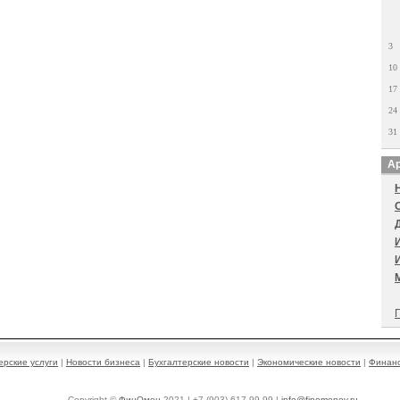
3
10
17
24
31
Ар
П
ерские услуги
|
Новости бизнеса
|
Бухгалтерские новости
|
Экономические новости
|
Финанс
Copyright ©
ФинОмен
2021 | +7 (903) 617-99-99 |
info@finomenov.ru