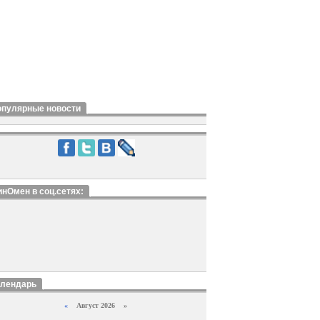
опулярные новости
нОмен в соц.сетях:
алендарь
«
Август 2026 »