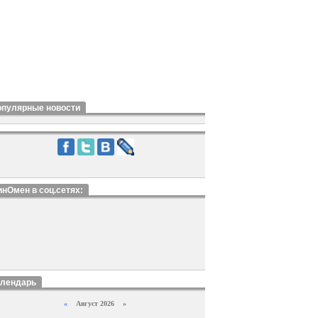
опулярные новости
нОмен в соц.сетях:
алендарь
«
Август 2026 »