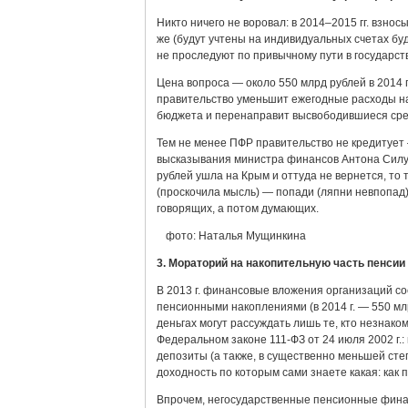
Никто ничего не воровал: в 2014–2015 гг. взно
же (будут учтены на индивидуальных счетах бу
не проследуют по привычному пути в государс
Цена вопроса — около 550 млрд рублей в 2014 г
правительство уменьшит ежегодные расходы на
бюджета и перенаправит высвободившиеся сре
Тем не менее ПФР правительство не кредитует
высказывания министра финансов Антона Силуа
рублей ушла на Крым и оттуда не вернется, то 
(проскочила мысль) — попади (ляпни невпопад)
говорящих, а потом думающих.
фото: Наталья Мущинкина
3. Мораторий на накопительную часть пенси
В 2013 г. финансовые вложения организаций со
пенсионными накоплениями (в 2014 г. — 550 млр
деньгах могут рассуждать лишь те, кто незнак
Федеральном законе 111-ФЗ от 24 июля 2002 г.:
депозиты (а также, в существенно меньшей сте
доходность по которым сами знаете какая: как
Впрочем, негосударственные пенсионные фина