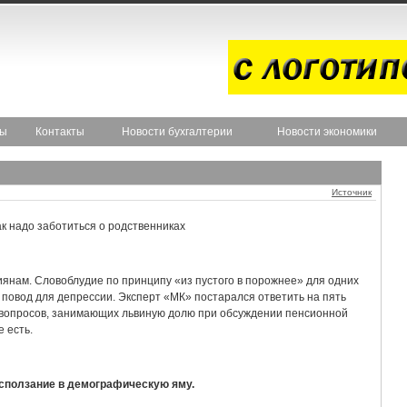
ты
Контакты
Новости бухгалтерии
Новости экономики
Источник
к надо заботиться о родственниках
янам. Словоблудие по принципу «из пустого в порожнее» для одних
 повод для депрессии. Эксперт «МК» постарался ответить на пять
вопросов, занимающих львиную долю при обсуждении пенсионной
 есть.
сползание в демографическую яму.