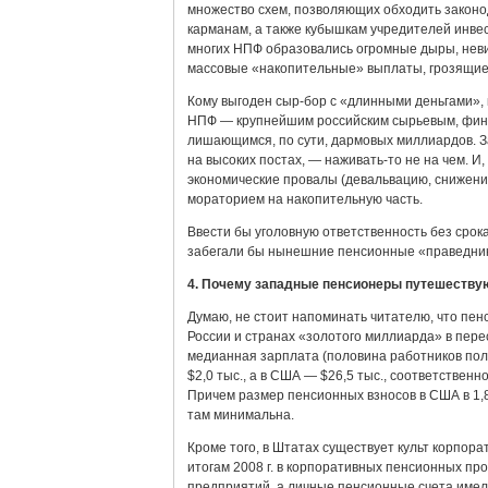
множество схем, позволяющих обходить законо
карманам, а также кубышкам учредителей инвес
многих НПФ образовались огромные дыры, невиди
массовые «накопительные» выплаты, грозящи
Кому выгоден сыр-бор с «длинными деньгами»,
НПФ — крупнейшим российским сырьевым, фина
лишающимся, по сути, дармовых миллиардов. 
на высоких постах, — наживать-то не на чем. 
экономические провалы (девальвацию, снижени
мораторием на накопительную часть.
Ввести бы уголовную ответственность без срок
забегали бы нынешние пенсионные «праведни
4. Почему западные пенсионеры путешеству
Думаю, не стоит напоминать читателю, что пен
России и странах «золотого миллиарда» в пересч
медианная зарплата (половина работников пол
$2,0 тыс., а в США — $26,5 тыс., соответствен
Причем размер пенсионных взносов в США в 1,8
там минимальна.
Кроме того, в Штатах существует культ корпо
итогам 2008 г. в корпоративных пенсионных пр
предприятий, а личные пенсионные счета имели