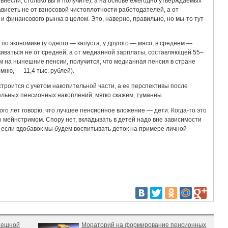
внесли, столько вы и получите), а на основе ежегодно утверждаемых
висеть не от взносовой чистоплотности работодателей, а от
 финансового рынка в целом. Это, наверно, правильно, но мы-то тут
о экономике (у одного — капуста, у другого — мясо, в среднем —
лкиваться не от средней, а от медианной зарплаты, составляющей 55–
м на нынешние пенсии, получится, что медианная пенсия в стране
мню, — 11,4 тыс. рублей).
троится с учетом накопительной части, а ее перспективы после
льных пенсионных накоплений, мягко скажем, туманны.
ого лет говорю, что лучшее пенсионное вложение — дети. Когда-то это
о мейнстримом. Спору нет, вкладывать в детей надо вне зависимости
, если вдобавок мы будем воспитывать деток на примере личной
спешной
Мораторий на формирование пенсионных