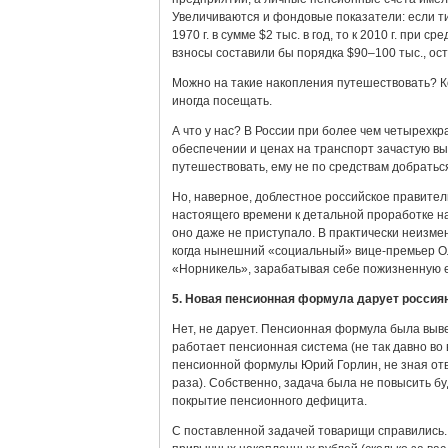
Увеличиваются и фондовые показатели: если т
1970 г. в сумме $2 тыс. в год, то к 2010 г. при
взносы составили бы порядка $90–100 тыс., о
Можно на такие накопления путешествовать? Ко
иногда посещать.
А что у нас? В России при более чем четырехк
обеспечении и ценах на транспорт зачастую вы
путешествовать, ему не по средствам добратьс
Но, наверное, доблестное российское правител
настоящего времени к детальной проработке н
оно даже не приступало. В практически неизме
когда нынешний «социальный» вице-премьер О
«Норникель», зарабатывая себе пожизненную е
5. Новая пенсионная формула дарует россия
Нет, не дарует. Пенсионная формула была выв
работает пенсионная система (не так давно во 
пенсионной формулы Юрий Горлин, не зная отв
раза). Собственно, задача была не повысить 
покрытие пенсионного дефицита.
С поставленной задачей товарищи справились. 