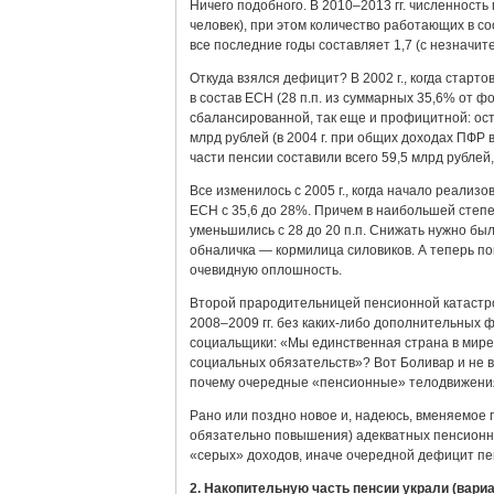
Ничего подобного. В 2010–2013 гг. численность 
человек), при этом количество работающих в с
все последние годы составляет 1,7 (с незнач
Откуда взялся дефицит? В 2002 г., когда стар
в состав ЕСН (28 п.п. из суммарных 35,6% от фо
сбалансированной, так еще и профицитной: остат
млрд рублей (в 2004 г. при общих доходах ПФР
части пенсии составили всего 59,5 млрд рублей,
Все изменилось с 2005 г., когда начало реализ
ЕСН с 35,6 до 28%. Причем в наибольшей степ
уменьшились с 28 до 20 п.п. Снижать нужно был
обналичка — кормилица силовиков. А теперь по
очевидную оплошность.
Второй прародительницей пенсионной катастро
2008–2009 гг. без каких-либо дополнительных 
социальщики: «Мы единственная страна в мире,
социальных обязательств»? Вот Боливар и не 
почему очередные «пенсионные» телодвижения
Рано или поздно новое и, надеюсь, вменяемое 
обязательно повышения) адекватных пенсионны
«серых» доходов, иначе очередной дефицит пе
2. Накопительную часть пенсии украли (вари