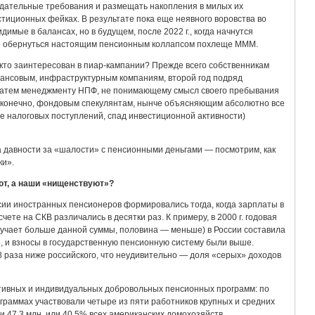
дательные требования и размещать накопления в милых их
тиционных фейках. В результате пока еще неявного воровства во
мые в балансах, но в будущем, после 2022 г., когда начнутся
е обернуться настоящим пенсионным коллапсом похлеще МММ.
 кто заинтересован в пиар-кампании? Прежде всего собственникам
нсовым, инфраструктурным компаниям, второй год подряд
Затем менеджменту НПФ, не понимающему смысл своего пребывания
И, конечно, фондовым спекулянтам, нынче объясняющим абсолютно все
е налоговых поступлений, спад инвестиционной активности)
а давности за «шалости» с пенсионными деньгами — посмотрим, как
ки».
ют, а наши «нищенствуют»?
сии иностранных пенсионеров формировались тогда, когда зарплаты в
ете на СКВ различались в десятки раз. К примеру, в 2000 г. годовая
учает больше данной суммы, половина — меньше) в России составила
но, и взносы в государственную пенсионную систему были выше.
 раза ниже российского, что неудивительно — доля «серых» доходов
ративных и индивидуальных добровольных пенсионных программ: по
ограммах участвовали четыре из пяти работников крупных и средних
 47,3 млн, или 40,5% всех американских домохозяйств.