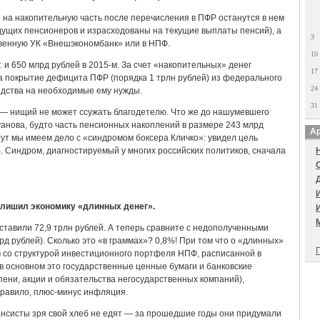
сы на накопительную часть после перечисления в ПФР останутся в нем
дущих пенсионеров и израсходованы на текущие выплаты пенсий), а
3
твенную УК «Внешэкономбанк» или в НПФ.
10
. и 650 млрд рублей в 2015-м. За счет «накопительных» денег
17
 покрытие дефицита ПФР (порядка 1 трлн рублей) из федерального
24
дства на необходимые ему нужды.
31
 — нищий не может ссужать благодетелю. Что же до нашумевшего
нова, будто часть пенсионных накоплений в размере 243 млрд
Ар
тут мы имеем дело с «синдромом боксера Кличко»: увидел цель
. Синдром, диагностируемый у многих российских политиков, сначала
и лишил экономику «длинных денег».
ставили 72,9 трлн рублей. А теперь сравните с недополученными
д рублей). Сколько это «в граммах»? 0,8%! При том что о «длинных»
П
ом со структурой инвестиционного портфеля НПФ, расписанной в
 в основном это государственные ценные бумаги и банковские
пени, акции и обязательства негосударственных компаний),
 правило, плюс-минус инфляция.
нсисты зря свой хлеб не едят — за прошедшие годы они придумали