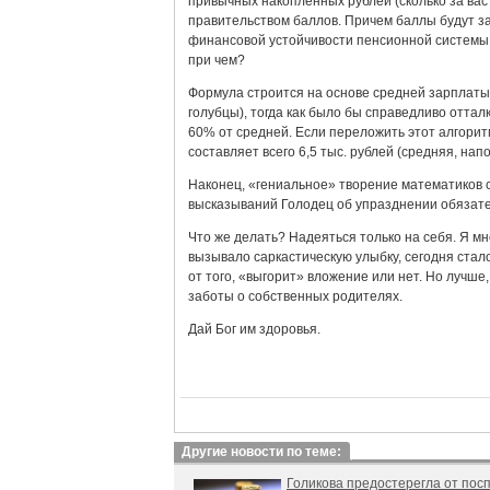
привычных накопленных рублей (сколько за вас 
правительством баллов. Причем баллы будут за
финансовой устойчивости пенсионной системы и
при чем?
Формула строится на основе средней зарплаты п
голубцы), тогда как было бы справедливо отта
60% от средней. Если переложить этот алгорит
составляет всего 6,5 тыс. рублей (средняя, напо
Наконец, «гениальное» творение математиков с
высказываний Голодец об упразднении обязате
Что же делать? Надеяться только на себя. Я мн
вызывало саркастическую улыбку, сегодня стал
от того, «выгорит» вложение или нет. Но лучше
заботы о собственных родителях.
Дай Бог им здоровья.
Другие новости по теме:
Голикова предостерегла от по