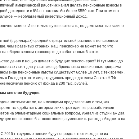
ипичный американский работник начал делать пенсионные взносы в
 средней доходности в 8% он накопил бы более $550 тыс. При этом его
стальное — необлагаемый инвестиционный доход.
нечно, можно. И не только путешествовать, но даже местные казино
ратной (в долларах) средней отрицательной разнице в пенсионном
ше, чем в развитых странах, наш пенсионер не может не то что
я на общественном транспорте до собственных 6 соток.
ьство денно и нощно думает о будущих пенсионерах? И тут мимо: до
алоговых льгот для участников добровольных пенсионных программ
нном виде пенсионные льготы существуют более 10 лет, с тех времен,
льга Голодец в поте лица трудилась председателем Совета НПФ
жемесячную пенсию от фонда в 200 тыс. рублей.
нам светлое будущее.
едена математиками, не имеющими представления о том, как
время теледебатов с автором этих строк один из разработчиков
етов на элементарные социальные вопросы, убегал из студии аж два
будущее пенсионное благосостояние, а уменьшить расходы бюджета на
С 2015 г. трудовые пенсии будут определяться исходя не из