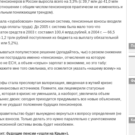
пенсионеров в России выросла всего на 3,3% (с 39,7 млн до 41,0 млн
оотношении с общим числом пенсионеров практически не изменилось и
ительным понижающим трендом).
товала «зурабовская» пенсионная система, пенсионные взносы входили
нда оплаты труда). До 2005 г. система была мало того что
ок средств в 2003 г. составил 100,4 млрд рублей, в 2004 г. — 66,5
 в 1,2 трлн рублей поступления из бюджета на выплату обязательной
 или 5,2%).
П
овываться популистское решение (догадайтесь, чье) о резком снижении
ени пострадала именно «пенсионка», отчисления на которую
о не ЕСН, а объем «серых» зарплат в экономике, но это табу:
кажите мне того смельчака, кто осмелится указать «нашему всему» на
Фи
фы стала пресловутая валоризация, введенная в жуткий кризис
финансовых источников. Помните, как лицемерили статусные
 которая в кризис не уменьшила, а наоборот, увеличила объем
вынес двоих: сегодня приходится придумывать все новые объяснения,
 не ухудшат положение будущих пенсионеров.
правительство будет вынуждено вернуться к вопросу определения (не
х взносов. Только делать это нужно параллельно с уничтожением
К
нсионной системы вновь будет неизбежен.
ант: будущие пенсии «ушли на Крым»).