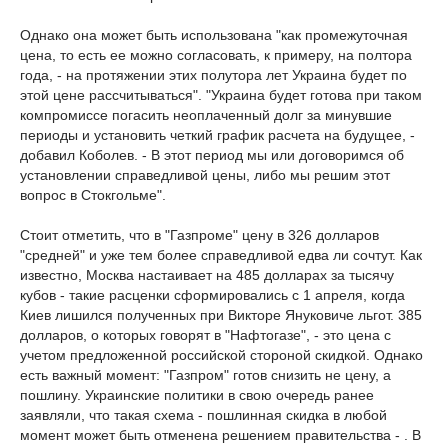
Однако она может быть использована "как промежуточная
цена, то есть ее можно согласовать, к примеру, на полтора
года, - на протяжении этих полутора лет Украина будет по
этой цене рассчитываться". "Украина будет готова при таком
компромиссе погасить неоплаченный долг за минувшие
периоды и установить четкий график расчета на будущее, -
добавил Коболев. - В этот период мы или договоримся об
установлении справедливой цены, либо мы решим этот
вопрос в Стокгольме".
Стоит отметить, что в "Газпроме" цену в 326 долларов
"средней" и уже тем более справедливой едва ли сочтут. Как
известно, Москва настаивает на 485 долларах за тысячу
кубов - такие расценки сформировались с 1 апреля, когда
Киев лишился полученных при Викторе Януковиче льгот. 385
долларов, о которых говорят в "Нафтогазе", - это цена с
учетом предложенной российской стороной скидкой. Однако
есть важный момент: "Газпром" готов снизить не цену, а
пошлину. Украинские политики в свою очередь ранее
заявляли, что такая схема - пошлинная скидка в любой
момент может быть отменена решением правительства - . В