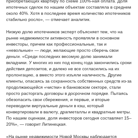
приобретающих квартиру по схеме 100%-ная оплата. Доля
ипотечных сделок по нашим объектам составляла в среднем
около 40%. Хотя в последнее время количество ипотечников
стабильно росло», — отмечает аналитик.
Низкую долю ипотечников эксперт объясняет тем, что на
рынке недвижимости активность проявляли в основном
инвесторы, причем как профессиональные, так и
«невольные» — люди, желающие просто сберечь свои
деньги. «Среди последних весомую долю занимали
вкладчики. У многих из них под конец года закончились сроки
действия депозитов, и далеко не все согласились на их
пролонгацию, а вместо этого изъяли наличность. Другие
клиенты, опасаясь за сохранность собственных средств из-за
продолжающейся «чистки» в банковском секторе, стали
просто расторгать договоры в досрочном порядке. Пытаясь
обезопасить свои сбережения, и первые, и вторые
переводили виртуальные деньги в кэш, который
конвертировали в валюту, драгметаллы и квадратные метры.
По нашим оценкам, доля инвесторов сегодня составляет 15–
20%», — говорит Литинецкая.
«На рынке недвижимости Новой Москвы наблюдается