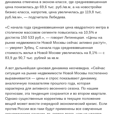
динамика отмечена в эконом-классе, где средневзвешенная
цена понизилась до 69,6 тыс. руб./кв.м, а на новостройки
бизнес-класса, напротив, цена увеличилась до 119,8 тыс.
руб./кв.м», — подсчитала Лебедева.
«С начала года средневзвешенная цена квадратного метра в
столичном массовом сегменте повысилась на 10,5% и
достигла 150 533 руб.», — говорит Литинецкая. «Цены на
рынке недвижимости Новой Москвы сейчас активно растут»,
— уверяет Зубец. С начала года средневзвешенная
стоимость жилья в Новой Москве увеличилась на 8,1% — с
83,9 до 90,7 тыс. рублей за кв.м.
А вот дальнейшая ценовая динамика неочевидна. «Сейчас
ситуация на рынке недвижимости Новой Москвы постепенно
выравнивается — цены и спрос показывают динамику,
аналогичную показателям прошлого года, которая
характерна для активного весеннего сезона. По нашим
прогнозам, эта тенденция сохранится и во втором квартале.
Однако существенные коррективы в текущее положение
вещей может внести очередной экономический кризис. Если
против России все-таки будут применены все озвученные
экономические санкции, то, скорее всего, нам не удастся