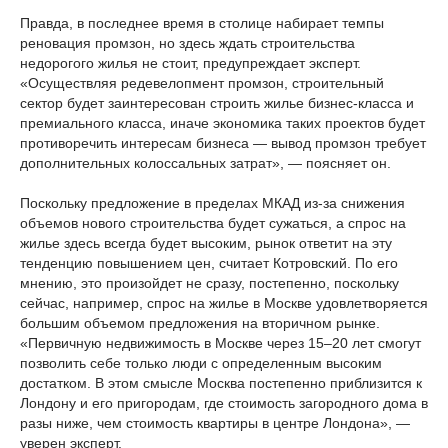
Правда, в последнее время в столице набирает темпы
реновация промзон, но здесь ждать строительства
недорогого жилья не стоит, предупреждает эксперт.
«Осуществляя редевелопмент промзон, строительный
сектор будет заинтересован строить жилье бизнес-класса и
премиального класса, иначе экономика таких проектов будет
противоречить интересам бизнеса — вывод промзон требует
дополнительных колоссальных затрат», — поясняет он.
Поскольку предложение в пределах МКАД из-за снижения
объемов нового строительства будет сужаться, а спрос на
жилье здесь всегда будет высоким, рынок ответит на эту
тенденцию повышением цен, считает Котровский. По его
мнению, это произойдет не сразу, постепенно, поскольку
сейчас, например, спрос на жилье в Москве удовлетворяется
большим объемом предложения на вторичном рынке.
«Первичную недвижимость в Москве через 15–20 лет смогут
позволить себе только люди с определенным высоким
достатком. В этом смысле Москва постепенно приблизится к
Лондону и его пригородам, где стоимость загородного дома в
разы ниже, чем стоимость квартиры в центре Лондона», —
уверен эксперт.