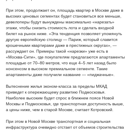
При этом, продолжает он, площадь квартир в Москве даже в
высоких ценовых сегментах будет становиться все меньше,
девелоперы будут вынуждены максимально «нарезать»
этажи, чтобы снизить стоимость лота и сделать входной
билет на рынок ниже. «Эта тенденция позволяет упомянуть
другую европейскую столицу — Париж, который славится
крошечными квартирами даже в престижных округах», —
рассуждает он. Примеры такой «нарезки» уже есть в
«Москва-Сити», где покупателям предлагаются апартаменты
площадью от 70–80 метров, что еще 4–5 лет назад было
нонсенсом в высоком премиальном сегменте. Такие
апартаменты даже получили название — «пиджачные».
Вытеснение жилья эконом-класса за пределы МКАД
приведет к опережающему развитию Подмосковья.
Наиболее высоким будет спрос в ближнем поясе Новой
Москвы и Подмосковья, где транспортная доступность выше,
а цены ниже, чем в старой Москве, считает Котровский.
При этом в Новой Москве транспортная и социальная
инфраструктура очевидно отстает от объемов строительства