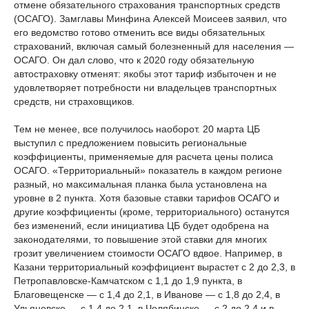
отмене обязательного страхования транспортных средств
(ОСАГО). Замглавы Минфина Алексей Моисеев заявил, что
его ведомство готово отменить все виды обязательных
страхований, включая самый болезненный для населения —
ОСАГО. Он дал слово, что к 2020 году обязательную
автостраховку отменят: якобы этот тариф избыточен и не
удовлетворяет потребности ни владельцев транспортных
средств, ни страховщиков.
Тем не менее, все получилось наоборот. 20 марта ЦБ
выступил с предложением повысить региональные
коэффициенты, применяемые для расчета цены полиса
ОСАГО. «Территориальный» показатель в каждом регионе
разный, но максимальная планка была установлена на
уровне в 2 пункта. Хотя базовые ставки тарифов ОСАГО и
другие коэффициенты (кроме, территориального) останутся
без изменений, если инициатива ЦБ будет одобрена на
законодателями, то повышение этой ставки для многих
грозит увеличением стоимости ОСАГО вдвое. Например, в
Казани территориальный коэффициент вырастет с 2 до 2,3, в
Петропавловске-Камчатском с 1,1 до 1,9 пункта, в
Благовещенске — с 1,4 до 2,1, в Иванове — с 1,8 до 2,4, в
Ульяновске — с 1,4 до 2,1, в Челябинске — с 2 до 2,4 и в