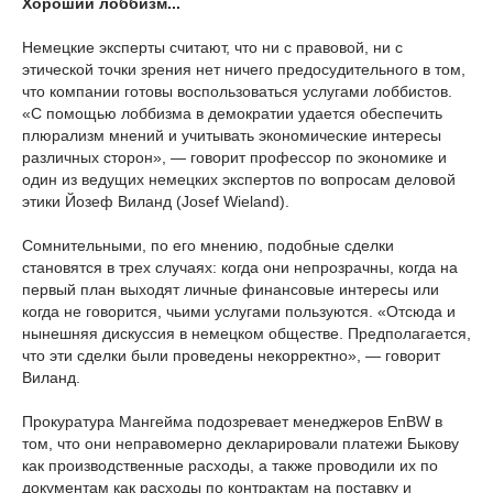
Хороший лоббизм...
Немецкие эксперты считают, что ни с правовой, ни с
этической точки зрения нет ничего предосудительного в том,
что компании готовы воспользоваться услугами лоббистов.
«С помощью лоббизма в демократии удается обеспечить
плюрализм мнений и учитывать экономические интересы
различных сторон», — говорит профессор по экономике и
один из ведущих немецких экспертов по вопросам деловой
этики Йозеф Виланд (Josef Wieland).
Сомнительными, по его мнению, подобные сделки
становятся в трех случаях: когда они непрозрачны, когда на
первый план выходят личные финансовые интересы или
когда не говорится, чьими услугами пользуются. «Отсюда и
нынешняя дискуссия в немецком обществе. Предполагается,
что эти сделки были проведены некорректно», — говорит
Виланд.
Прокуратура Мангейма подозревает менеджеров EnBW в
том, что они неправомерно декларировали платежи Быкову
как производственные расходы, а также проводили их по
документам как расходы по контрактам на поставку и