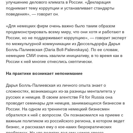
улучшению делового климата в России. «Декларация
поднимает тему коррупции и устанавливает стандарты
поведения», — говорит он.
«Для немецких фирм очень важно было таким образом
продемонстрировать всему миру, что они хотя и работают в
России, но не поддерживают коррупцию», — говорит эксперт
по межкультурной коммуникации из Дюссельдорфа Дарья
Болль-Палиевская (Daria Boll-Palievskaya). По ее словам,
немецкие СМИ очень хвалили инициативу, в то время как в
России к ней многие отнеслись скептически.
На практике возникает непонимание
Дарья Болль-Палиевская из личного опыта знает о
сложностях, возникающих из-за разницы менталитета у
русских и немцев. В своем агентстве Fit for Russia она
проводит семинары для немцев, занимающихся бизнесом в
России. На одном из тренингов немецкий бизнесмен
обратился к ней с вопросом. Он познакомился на приеме с
важным политиком из российского региона, в котором ведет
бизнес, и рассказал ему о кое-каких бюрократических
проблемах. На что политик дал ему номер своего