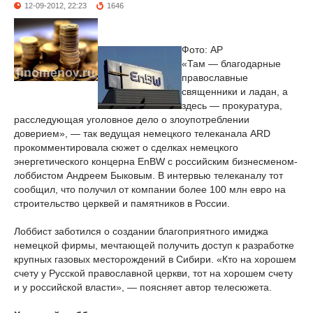
12-09-2012, 22:23
1646
Фото: AP
«Там — благодарные
православные
священники и ладан, а
здесь — прокуратура,
расследующая уголовное дело о злоупотреблении
доверием», — так ведущая немецкого телеканала ARD
прокомментировала сюжет о сделках немецкого
энергетического концерна EnBW с российским бизнесменом-
лоббистом Андреем Быковым. В интервью телеканалу тот
сообщил, что получил от компании более 100 млн евро на
строительство церквей и памятников в России.
Лоббист заботился о создании благоприятного имиджа
немецкой фирмы, мечтающей получить доступ к разработке
крупных газовых месторождений в Сибири. «Кто на хорошем
счету у Русской православной церкви, тот на хорошем счету
и у российской власти», — поясняет автор телесюжета.