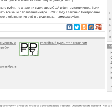
ты за рубежом и внесет свою репутационную лепту.
кого рубля, по аналогии с долларом США и фунтом стерлингов, были
чать все чаще с появлением евро. В 2006 году в законе о Центробанке
3
кого обозначения рубля в виде знака – символа рубля.
10
17
24
31
е монеты с
Российский рубль стал символом
Ар
 рубля
ам выбрать
П
ерские услуги
|
Новости бизнеса
|
Бухгалтерские новости
|
Экономические новости
|
Финанс