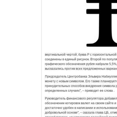
вертикальной чертой; буква Р с горизонтальной
соединены в единый рисунок. Второй по попул
графического обозначения рубля набрали 5,5%,
высказались против всех предложенных вариан
Председатель Центробанка Эльвира Набиуллина
монету с новым символом. Его также планируетс
принудительных способов внедрения символа р
определенных случаях", – приводит ее слова .
Руководитель финансового регулятора добавила
обозначении котировок валют на своем сайте и 
достаточно удобен в написании и использовани
добровольной основе", – сказала глава ЦБ, отм