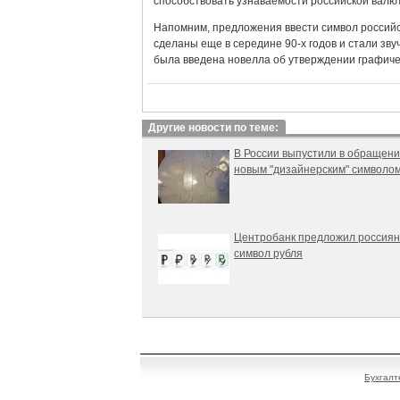
способствовать узнаваемости российской валю
Напомним, предложения ввести символ российс
сделаны еще в середине 90-х годов и стали зву
была введена новелла об утверждении графичес
Другие новости по теме:
В России выпустили в обращени
новым "дизайнерским" символом
Центробанк предложил россиян
символ рубля
Бухгалт