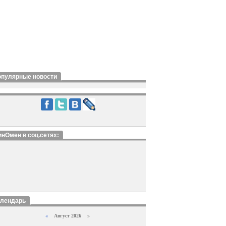
опулярные новости
нОмен в соц.сетях:
алендарь
«
Август 2026 »