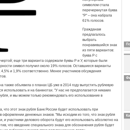
символом стала
перечеркнутая буква
"Р" – она набрала
61% голосов.
Гражданам
предлагалось
выбрать
П
понравившийся знак
из пяти вариантов:
буква Р с
 чертой; еще три варианта содержали буквы Р и У, которые были
ярности символ получил около 19% голосов. Оставшиеся варианты
 4,5% и 1,9% соответственно. Менее участников обсуждения
тов.
Фи
 также объявила о планах ЦБ уже в 2014 году выпустить рублевую
я использовать и на банкнотах. "У нас не предполагается никаких
убля, и мы можем только рекомендовать его использование в
, что этот знак рубля Банк России будет использовать при
в оформлении денежных знаков. "Мы исходим из того, что знак рубля
К
и, и участники делового оборота будут его использовать абсолютно на
етив, что введение специального знака для обозначения рубля будет