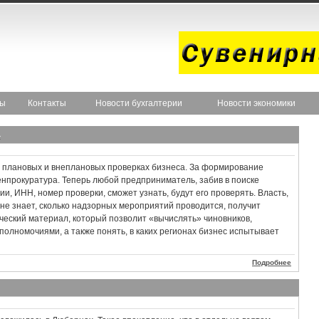
ты
Контакты
Новости бухгалтерии
Новости экономики
а
 плановых и внеплановых проверках бизнеса. За формирование
енпрокуратура. Теперь любой предприниматель, забив в поиске
и, ИНН, номер проверки, сможет узнать, будут его проверять. Власть,
 не знает, сколько надзорных мероприятий проводится, получит
еский материал, который позволит «вычислять» чиновников,
олномочиями, а также понять, в каких регионах бизнес испытывает
Подробнее