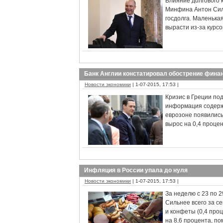
Влияние долгового 
Минфина Антон Силу
госдолга. Маленька
вырасти из-за курс
Банк Англии констатировал обострение финан
Новости экономики
| 1-07-2015, 17:53 |
Кризис в Греции по
информация содержи
еврозоне появились
вырос на 0,4 процен
Инфляция в России упала до нуля
Новости экономики
| 1-07-2015, 17:53 |
За неделю с 23 по 
Сильнее всего за се
и конфеты (0,4 проц
на 8,6 процента, п