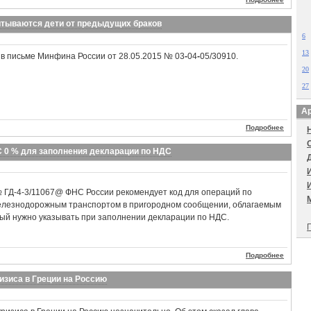
итываются дети от предыдущих браков
6
13
в письме Минфина России от 28.05.2015 № 03
-
04
-
05/30910.
20
27
Ар
Подробнее
С 0 % для заполнения декларации по НДС
№ ГД-4-3/11067@ ФНС России рекомендует код для операций по
елезнодорожным транспортом в пригородном сообщении, облагаемым
рый нужно указывать при заполнении декларации по НДС.
П
Подробнее
изиса в Греции на Россию