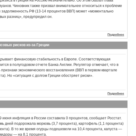
кризиса в Греции на Россию незначительно. Об этом сказал глава
анов. Чиновник также призвал внимательнее относиться к проблеме
я задолженность РФ (13-14 процентов ВВП) может «моментально
овых разниц», предупредил он.
Подробнее
совых рисков из-за Греции
дрывает финансовую стабильность в Европе. Соответствующая
тся в полугодовом отчете Банка Англии. Регулятор отмечает, что в
 признаки экономического восстановления (ВВП в первом квартале
та). Но «ситуация с долгом Греции обостряет риски».
Подробнее
29 июня инфляция в России составила 0 процентов, сообщает Росстат.
мь дней подорожала морковь (3,7 процента), картофель (1,1 процента)
ента). В то же время огурцы подешевели на 10,4 процента, капуста —
омидоры — на 8,1 процента.