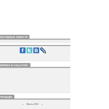
опулярные новости
нОмен в соц.сетях:
алендарь
«
Июль 2015
»